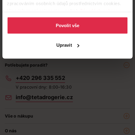
zpracováním osobních údajů prostřednictvím cookies.
Více informací naleznete v našich
Zásadách ochrany
osobních údajů
.
Povolit vše
Upravit
Potřebujete poradit?
+420 296 335 552
V pracovní dny: 8:00–16:30
info@tetadrogerie.cz
Vše o nákupu
Akce a výhodné nabídky
O nás