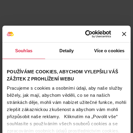
Souhlas
Detaily
Více o cookies
POUŽÍVÁME COOKIES, ABYCHOM VYLEPŠILI VÁŠ
ZÁŽITEK Z PROHLÍŽENÍ WEBU
Pracujeme s cookies a osobními údaji, aby naše služby
běžely, jak mají, abychom věděli, co se na našich
stránkách děje, mohli vám nabízet užitečné funkce, mohli
zlepšit zákaznickou zkušenost a abychom vám mohli
Teta prodejny a služby
přizpůsobit naše reklamy. Kliknutím na „Povolit vše“
souhlasíte s používáním všech souborů cookies a se
zpracováním osobních údajů prostřednictvím cookies.