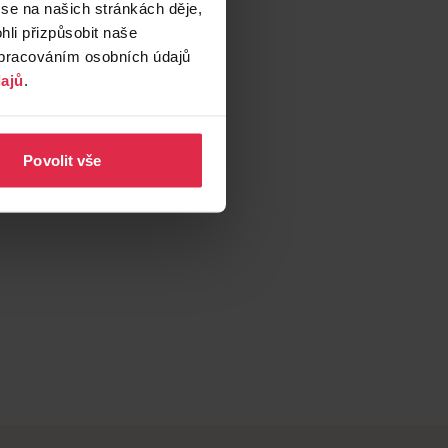
 se na našich stránkách děje,
ogerieteta.cz
li přizpůsobit naše
zpracováním osobních údajů
ajů
.
Povolit vše