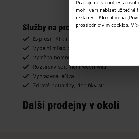
Pracujeme s cookies a osobní
mohli vám nabízet užitečné 
reklamy. Kliknutím na „Povo
prostřednictvím cookies. Víc
Služby na prodejně
Expresní Klikni a vyzvedni
Výdejní místo pro TETA E-shop
Výměna bombiček Soda Stream
Rozšířený sortiment wet n wild
Vyhrazená léčiva
Zdravé potraviny, doplňky str.
Další prodejny v okolí