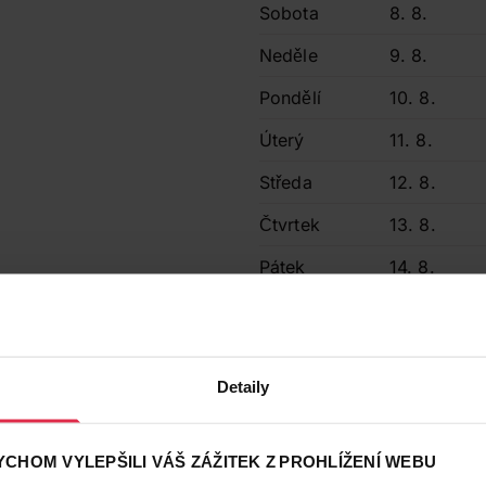
Sobota
8. 8.
Neděle
9. 8.
Pondělí
10. 8.
Úterý
11. 8.
Středa
12. 8.
Čtvrtek
13. 8.
Pátek
14. 8.
Sobota
15. 8.
Neděle
16. 8.
Detaily
Prodávající
Umlauf Miroslav
CHOM VYLEPŠILI VÁŠ ZÁŽITEK Z PROHLÍŽENÍ WEBU
Kontakty