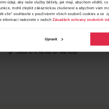
mi údaji, aby naše služby běžely, jak mají, abychom věděli, co
734 176 621
3053@dr
funkce, mohli zlepšit zákaznickou zkušenost a abychom vám moh
lit vše“ souhlasíte s používáním všech souborů cookies a se 
e informací naleznete v našich
Zásadách ochrany osobních úd
Ostatní
Platba kartou, hotově
Cashback
Upravit
Teta dárkové poukazy
Sleva 10 % na vše za Teta body