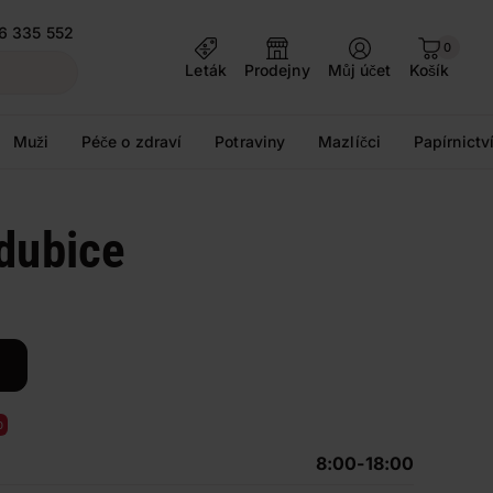
6 335 552
0
Leták
Prodejny
Můj účet
Košík
Muži
Péče o zdraví
Potraviny
Mazlíčci
Papírnictv
rdubice
o
8:00-18:00