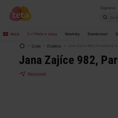
Doprava
Akce
2+1 Péče o vlasy
Novinky
Domácnost
D
O nás
Prodejny
Jana Zajíce 982, Pardubický kr
Jana Zajíce 982, Par
Navigovat