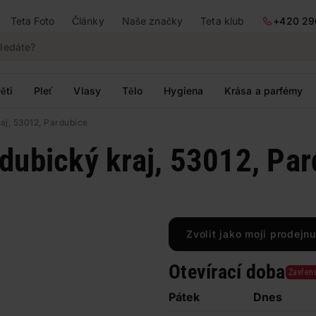
Teta Foto
Články
Naše značky
Teta klub
+420 29
ěti
Pleť
Vlasy
Tělo
Hygiena
Krása a parfémy
aj, 53012, Pardubice
dubický kraj, 53012, Pa
Zvolit jako moji prodejnu
Otevírací doba
Zavřen
Pátek
Dnes