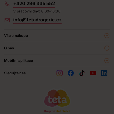
+420 296 335 552
V pracovní dny: 8:00–16:30
info@tetadrogerie.cz
Vše o nákupu
Akce a výhodné nabídky
O nás
Teta klub
O nás
Prodejny
Mobilní aplikace
Kariéra - aktuální nabídka
O e-shopu
Teta pomáhá
Sledujte nás
Obchodní podmínky
Historie
Reklamační řád
Jak chráníme osobní údaje
Nejčastější otázky
Soutěže
Kontakty