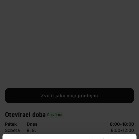
Zvolit jako moji prodejnu
Otevírací doba
Otevřeno
Pátek
Dnes
8:00-18:00
Sobota
8. 8.
8:00-12:00
Neděle
9. 8.
Zavřeno