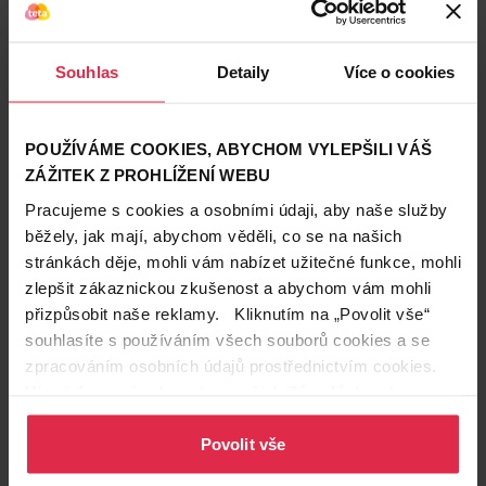
Pondělí
10. 8.
8:00-18:00
Úterý
11. 8.
8:00-18:00
Středa
12. 8.
8:00-18:00
Souhlas
Detaily
Více o cookies
Čtvrtek
13. 8.
8:00-18:00
Pátek
14. 8.
8:00-18:00
Sobota
15. 8.
8:00-12:00
Neděle
16. 8.
Zavřeno
POUŽÍVÁME COOKIES, ABYCHOM VYLEPŠILI VÁŠ
ZÁŽITEK Z PROHLÍŽENÍ WEBU
Prodávající
Pracujeme s cookies a osobními údaji, aby naše služby
Šuška Milan
běžely, jak mají, abychom věděli, co se na našich
stránkách děje, mohli vám nabízet užitečné funkce, mohli
Kontakty
zlepšit zákaznickou zkušenost a abychom vám mohli
735 725 506
přizpůsobit naše reklamy. Kliknutím na „Povolit vše“
souhlasíte s používáním všech souborů cookies a se
3041@drogerieteta.cz
zpracováním osobních údajů prostřednictvím cookies.
Více informací naleznete v našich
Zásadách ochrany
Služby na prodejně
osobních údajů
.
Expresní Klikni a vyzvedni
Povolit vše
Výdejní místo pro TETA E-shop