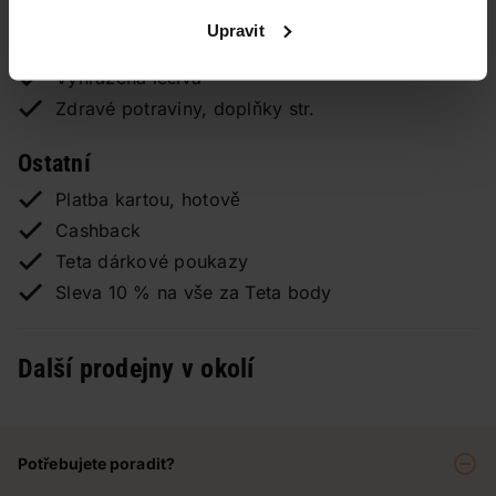
Výměna bombiček Soda Stream
Upravit
Rozšířený sortiment wet n wild
Vyhrazená léčiva
Zdravé potraviny, doplňky str.
Ostatní
Platba kartou, hotově
Cashback
Teta dárkové poukazy
Sleva 10 % na vše za Teta body
Další prodejny v okolí
Potřebujete poradit?