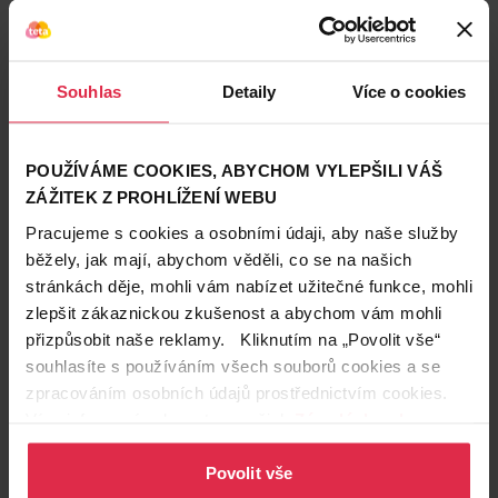
Neděle
9. 8.
8:00-11:00
Pondělí
10. 8.
8:00-18:00
Úterý
11. 8.
8:00-18:00
Středa
12. 8.
8:00-18:00
Souhlas
Detaily
Více o cookies
Čtvrtek
13. 8.
8:00-18:00
Pátek
14. 8.
8:00-18:00
Sobota
15. 8.
8:00-12:00
Neděle
16. 8.
8:00-11:00
POUŽÍVÁME COOKIES, ABYCHOM VYLEPŠILI VÁŠ
Pondělí
17. 8.
8:00-18:00
ZÁŽITEK Z PROHLÍŽENÍ WEBU
Prodávající
Pracujeme s cookies a osobními údaji, aby naše služby
běžely, jak mají, abychom věděli, co se na našich
Teta drogerie a lékárny ČR s.r.o.
stránkách děje, mohli vám nabízet užitečné funkce, mohli
zlepšit zákaznickou zkušenost a abychom vám mohli
Kontakty
přizpůsobit naše reklamy. Kliknutím na „Povolit vše“
771 262 811
souhlasíte s používáním všech souborů cookies a se
2811@drogerieteta.cz
zpracováním osobních údajů prostřednictvím cookies.
Více informací naleznete v našich
Zásadách ochrany
osobních údajů
.
Služby na prodejně
Povolit vše
Expresní Klikni a vyzvedni