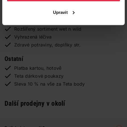
Parkování u prodejny
Upravit
Výdejní místo pro TETA E-shop
Výměna bombiček Soda Stream
Rozšířený sortiment wet n wild
Vyhrazená léčiva
Zdravé potraviny, doplňky str.
Ostatní
Platba kartou, hotově
Teta dárkové poukazy
Sleva 10 % na vše za Teta body
Další prodejny v okolí