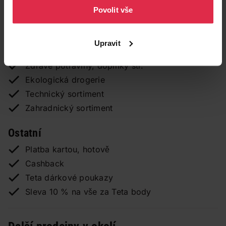
Parkování u prodejny
Povolit vše
Výměna bombiček Soda Stream
Rozšířený sortiment wet n wild
Upravit
Vyhrazená léčiva
Zdravé potraviny, doplňky str.
Ekologická drogerie
Technický sortiment
Zahradnický sortiment
Ostatní
Platba kartou, hotově
Cashback
Teta dárkové poukazy
Sleva 10 % na vše za Teta body