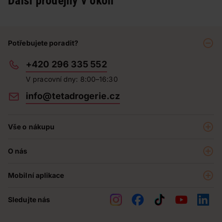
Další prodejny v okolí
Potřebujete poradit?
+420 296 335 552
V pracovní dny: 8:00–16:30
info@tetadrogerie.cz
Vše o nákupu
Akce a výhodné nabídky
O nás
Teta klub
O nás
Prodejny
Mobilní aplikace
Kariéra - aktuální nabídka
O e-shopu
Teta pomáhá
Sledujte nás
Obchodní podmínky
Historie
Reklamační řád