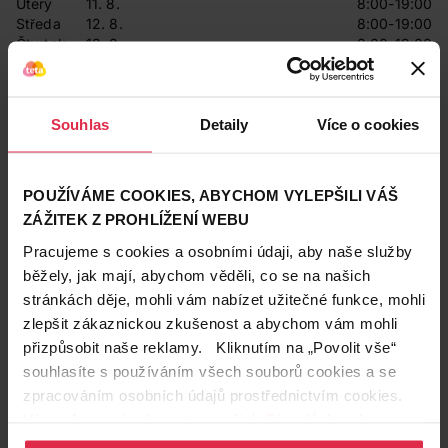
Úterý
11. 8.
8:00-19:00
Středa
12. 8.
8:00-19:00
Čtvrtek
13. 8.
8:00-19:00
Pátek
14. 8.
8:00-19:00
Sobota
15. 8.
8:00-19:00
Neděle
16. 8.
9:00-19:00
Pondělí
17. 8.
8:00-19:00
Souhlas
Detaily
Více o cookies
Úterý
18. 8.
8:00-19:00
Středa
19. 8.
8:00-19:00
POUŽÍVÁME COOKIES, ABYCHOM VYLEPŠILI VÁŠ
Prodávající
ZÁŽITEK Z PROHLÍŽENÍ WEBU
Teta drogerie a lékárny ČR s.r.o.
Pracujeme s cookies a osobními údaji, aby naše služby
běžely, jak mají, abychom věděli, co se na našich
Kontakty
stránkách děje, mohli vám nabízet užitečné funkce, mohli
734 176 700
zlepšit zákaznickou zkušenost a abychom vám mohli
přizpůsobit naše reklamy. Kliknutím na „Povolit vše“
2700@drogerieteta.cz
souhlasíte s používáním všech souborů cookies a se
zpracováním osobních údajů prostřednictvím cookies.
Služby na prodejně
Více informací naleznete v našich
Zásadách ochrany
Expresní Klikni a vyzvedni
osobních údajů
.