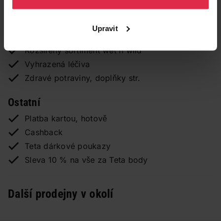
Výdejní místo pro TETA E-shop
CEWE Tisk fotografií ihned
Upravit
Výměna bombiček Soda Stream
Rozšířený sortiment wet n wild
Vyhrazená léčiva
Zdravé potraviny, doplňky str.
Ostatní
Platba kartou, hotově
Cashback
Teta dárkové poukazy
Sleva 10 % na vše za Teta body
Další prodejny v okolí