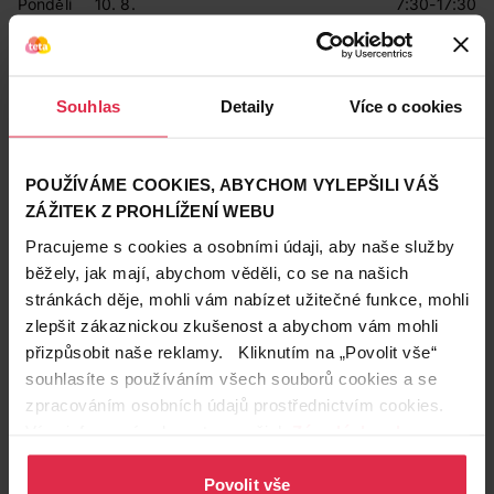
Pondělí
10. 8.
7:30-17:30
Úterý
11. 8.
7:30-17:30
Středa
12. 8.
7:30-17:30
Čtvrtek
13. 8.
7:30-17:30
Pátek
14. 8.
7:30-17:30
Souhlas
Detaily
Více o cookies
Sobota
15. 8.
7:30-11:30
Neděle
16. 8.
Zavřeno
Pondělí
17. 8.
7:30-17:30
Úterý
18. 8.
7:30-17:30
POUŽÍVÁME COOKIES, ABYCHOM VYLEPŠILI VÁŠ
ZÁŽITEK Z PROHLÍŽENÍ WEBU
Prodávající
Pracujeme s cookies a osobními údaji, aby naše služby
Teta drogerie a lékárny ČR s.r.o.
běžely, jak mají, abychom věděli, co se na našich
stránkách děje, mohli vám nabízet užitečné funkce, mohli
Kontakty
zlepšit zákaznickou zkušenost a abychom vám mohli
přizpůsobit naše reklamy. Kliknutím na „Povolit vše“
734 176 612
souhlasíte s používáním všech souborů cookies a se
2612@drogerieteta.cz
zpracováním osobních údajů prostřednictvím cookies.
Více informací naleznete v našich
Zásadách ochrany
Služby na prodejně
osobních údajů
.
Expresní Klikni a vyzvedni
Povolit vše