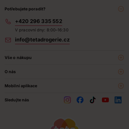
Potřebujete poradit?
+420 296 335 552
V pracovní dny: 8:00–16:30
info@tetadrogerie.cz
Vše o nákupu
Akce a výhodné nabídky
O nás
Teta klub
O nás
Prodejny
Mobilní aplikace
Kariéra - aktuální nabídka
O e-shopu
Teta pomáhá
Sledujte nás
Obchodní podmínky
Historie
Reklamační řád
Jak chráníme osobní údaje
Nejčastější otázky