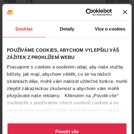
Pátek
7. 8.
8:00-20:00
Sobota
8. 8.
9:00-17:00
Neděle
9. 8.
Zavřeno
Pondělí
10. 8.
8:00-20:00
Úterý
11. 8.
8:00-20:00
Souhlas
Detaily
Více o cookies
Středa
12. 8.
8:00-20:00
Čtvrtek
13. 8.
8:00-20:00
Pátek
14. 8.
8:00-20:00
Sobota
15. 8.
9:00-17:00
POUŽÍVÁME COOKIES, ABYCHOM VYLEPŠILI VÁŠ
ZÁŽITEK Z PROHLÍŽENÍ WEBU
Prodávající
Pracujeme s cookies a osobními údaji, aby naše služby
Teta drogerie a lékárny ČR s.r.o.
běžely, jak mají, abychom věděli, co se na našich
stránkách děje, mohli vám nabízet užitečné funkce, mohli
Kontakty
zlepšit zákaznickou zkušenost a abychom vám mohli
přizpůsobit naše reklamy. Kliknutím na „Povolit vše“
734 176 423
souhlasíte s používáním všech souborů cookies a se
2423@drogerieteta.cz
zpracováním osobních údajů prostřednictvím cookies.
Více informací naleznete v našich
Zásadách ochrany
Služby na prodejně
osobních údajů
.
Expresní Klikni a vyzvedni
Povolit vše