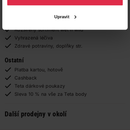
Výdejní místo pro TETA E-shop
CEWE Tisk fotografií ihned
Upravit
Výměna bombiček Soda Stream
Rozšířený sortiment wet n wild
Vyhrazená léčiva
Zdravé potraviny, doplňky str.
Ostatní
Platba kartou, hotově
Cashback
Teta dárkové poukazy
Sleva 10 % na vše za Teta body
Další prodejny v okolí