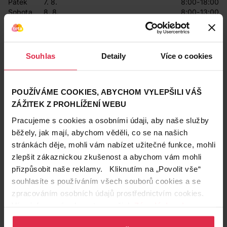
Pátek
7. 8.
8:00-18:00
Sobota
8. 8.
8:00-13:00
Neděle
9. 8.
Zavřeno
Pondělí
10. 8.
8:00-18:00
Úterý
11. 8.
8:00-18:00
Středa
12. 8.
8:00-18:00
Souhlas
Detaily
Více o cookies
Čtvrtek
13. 8.
8:00-18:00
Pátek
14. 8.
8:00-18:00
Sobota
15. 8.
8:00-13:00
POUŽÍVÁME COOKIES, ABYCHOM VYLEPŠILI VÁŠ
ZÁŽITEK Z PROHLÍŽENÍ WEBU
Prodávající
Pracujeme s cookies a osobními údaji, aby naše služby
Teta drogerie a lékárny ČR s.r.o.
běžely, jak mají, abychom věděli, co se na našich
stránkách děje, mohli vám nabízet užitečné funkce, mohli
Kontakty
zlepšit zákaznickou zkušenost a abychom vám mohli
734 176 352
přizpůsobit naše reklamy. Kliknutím na „Povolit vše“
2352@drogerieteta.cz
souhlasíte s používáním všech souborů cookies a se
zpracováním osobních údajů prostřednictvím cookies.
Služby na prodejně
Více informací naleznete v našich
Zásadách ochrany
osobních údajů
.
Expresní Klikni a vyzvedni