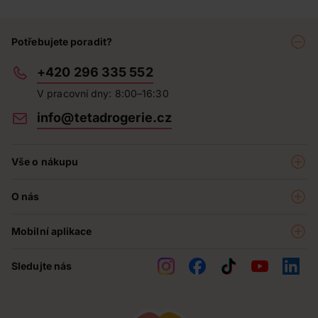
Potřebujete poradit?
+420 296 335 552
V pracovní dny: 8:00–16:30
info@tetadrogerie.cz
Vše o nákupu
Akce a výhodné nabídky
O nás
Teta klub
O nás
Prodejny
Mobilní aplikace
Kariéra - aktuální nabídka
O e-shopu
Teta pomáhá
Sledujte nás
Obchodní podmínky
Historie
Reklamační řád
Jak chráníme osobní údaje