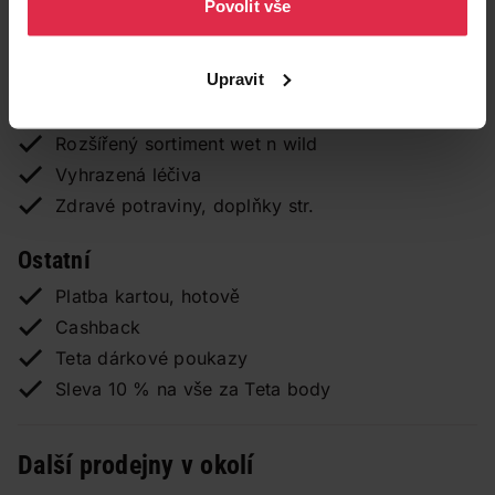
Povolit vše
Parkování u prodejny
Výdejní místo pro TETA E-shop
Upravit
CEWE Tisk fotografií ihned
Výměna bombiček Soda Stream
Rozšířený sortiment wet n wild
Vyhrazená léčiva
Zdravé potraviny, doplňky str.
Ostatní
Platba kartou, hotově
Cashback
Teta dárkové poukazy
Sleva 10 % na vše za Teta body
Další prodejny v okolí