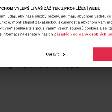
Teta drogerie a lékárny ČR
CHOM VYLEPŠILI VÁŠ ZÁŽITEK Z PROHLÍŽENÍ WEBU
Kontakty
mi údaji, aby naše služby běžely, jak mají, abychom věděli, co
734 176 278
2278@d
funkce, mohli zlepšit zákaznickou zkušenost a abychom vám moh
lit vše“ souhlasíte s používáním všech souborů cookies a se 
Ostatní
e informací naleznete v našich
Zásadách ochrany osobních úd
Platba kartou, hotově
Cashback
Upravit
Teta dárkové poukazy
Sleva 10 % na vše za Teta body