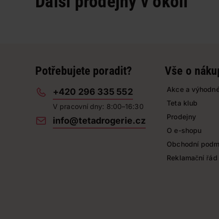
Další prodejny v okolí
Potřebujete poradit?
Vše o náku
Akce a výhodné
+420 296 335 552
Teta klub
V pracovní dny: 8:00–16:30
Prodejny
info@tetadrogerie.cz
O e-shopu
Obchodní podm
Reklamační řád