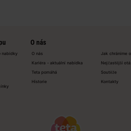
pu
O nás
 nabídky
O nás
Jak chráníme o
Kariéra - aktuální nabídka
Nejčastější ot
Teta pomáhá
Soutěže
Historie
Kontakty
ínky