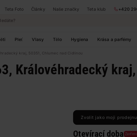
Teta Foto
Články
Naše značky
Teta klub
+420 29
ěti
Pleť
Vlasy
Tělo
Hygiena
Krása a parfémy
éhradecký kraj, 50351, Chlumec nad Cidlinou
63, Královéhradecký kraj
Zvolit jako moji prodejnu
Otevírací doba
Zavřen