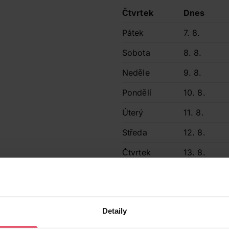
Čtvrtek
Dnes
Pátek
7. 8.
Sobota
8. 8.
Neděle
9. 8.
Pondělí
10. 8.
Úterý
11. 8.
Středa
12. 8.
Čtvrtek
13. 8.
Pátek
14. 8.
Sobota
15. 8.
Prodávající
Detaily