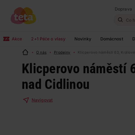
Doprava
Akce
2+1 Péče o vlasy
Novinky
Domácnost
D
O nás
Prodejny
Klicperovo náměstí 63, Králov
Klicperovo náměstí 
nad Cidlinou
Navigovat