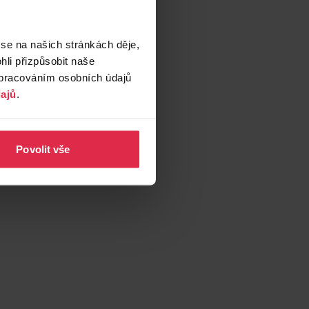
 s.r.o.
 se na našich stránkách děje,
rogerieteta.cz
li přizpůsobit naše
zpracováním osobních údajů
ajů
.
Povolit vše