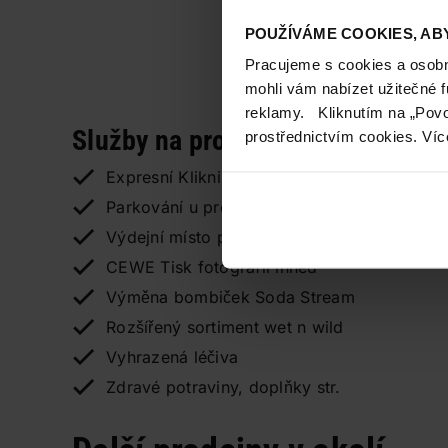
POUŽÍVÁME COOKIES, ABY
Pracujeme s cookies a osobní
mohli vám nabízet užitečné 
reklamy. Kliknutím na „Povo
Služby na prodejně
prostřednictvím cookies. Víc
Expresní Klikni a vyzvedni
Parkování u prodejny
Výdejní místo pro TETA E-shop
CEWE Tisk fotografií ihned
Výměna bombiček Soda Stream
Rozšířený sortiment wet n wild
Vyhrazená léčiva
Zdravé potraviny, doplňky str.