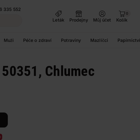
6 335 552
0
Leták
Prodejny
Můj účet
Košík
Muži
Péče o zdraví
Potraviny
Mazlíčci
Papírnictv
, 50351, Chlumec
o