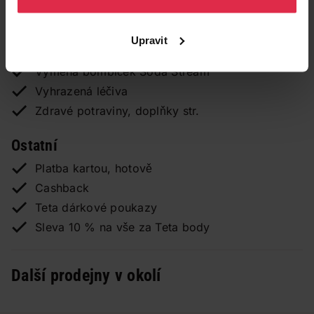
Parkování u prodejny
Výdejní místo pro TETA E-shop
Upravit
CEWE Tisk fotografií ihned
Výměna bombiček Soda Stream
Vyhrazená léčiva
Zdravé potraviny, doplňky str.
Ostatní
Platba kartou, hotově
Cashback
Teta dárkové poukazy
Sleva 10 % na vše za Teta body
Další prodejny v okolí