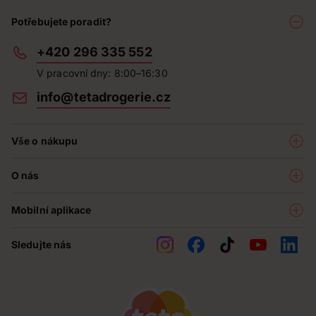
Potřebujete poradit?
+420 296 335 552
V pracovní dny: 8:00–16:30
info@tetadrogerie.cz
Vše o nákupu
Akce a výhodné nabídky
O nás
Teta klub
O nás
Prodejny
Mobilní aplikace
Kariéra - aktuální nabídka
O e-shopu
Teta pomáhá
Sledujte nás
Obchodní podmínky
Historie
Reklamační řád
Jak chráníme osobní údaje
Nejčastější otázky