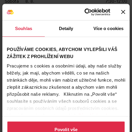
Sobota
8. 8.
7:30-12:00
Neděle
9. 8.
Zavřeno
Pondělí
10. 8.
7:30-18:00
Úterý
11. 8.
7:30-18:00
Středa
12. 8.
7:30-18:00
Souhlas
Detaily
Více o cookies
Čtvrtek
13. 8.
7:30-18:00
Pátek
14. 8.
7:30-18:00
Sobota
15. 8.
7:30-12:00
Neděle
16. 8.
Zavřeno
POUŽÍVÁME COOKIES, ABYCHOM VYLEPŠILI VÁŠ
ZÁŽITEK Z PROHLÍŽENÍ WEBU
Prodávající
Pracujeme s cookies a osobními údaji, aby naše služby
Teta drogerie a lékárny ČR s.r.o.
běžely, jak mají, abychom věděli, co se na našich
stránkách děje, mohli vám nabízet užitečné funkce, mohli
Kontakty
zlepšit zákaznickou zkušenost a abychom vám mohli
přizpůsobit naše reklamy. Kliknutím na „Povolit vše“
734 176 084
souhlasíte s používáním všech souborů cookies a se
2084@drogerieteta.cz
zpracováním osobních údajů prostřednictvím cookies.
Více informací naleznete v našich
Zásadách ochrany
Služby na prodejně
osobních údajů
.
Expresní Klikni a vyzvedni
Povolit vše