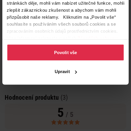
stránkách děje, mohli vám nabízet užitečné funkce, mohli
zlepšit zákaznickou zkušenost a abychom vám mohli
přizpůsobit naše reklamy. Kliknutím na „Povolit vše“
souhlasíte s používáním všech souborů cookies a se
zpracováním osobních údajů prostřednictvím cookies.
Více informací naleznete v našich
Zásadách ochrany
osobních údajů
.
Povolit vše
Upravit
Hodnocení produktu
(3)
5
/ 5