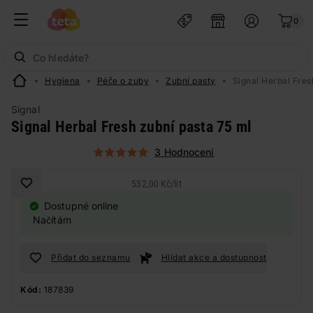
0
Hygiena
Péče o zuby
Zubní pasty
Signal Herbal Fres
Signal
Signal Herbal Fresh zubní pasta 75 ml
3 Hodnocení
532,00 Kč
/
lit
Dostupné online
Načítám
Přidat do seznamu
Hlídat akce a dostupnost
Kód:
187839