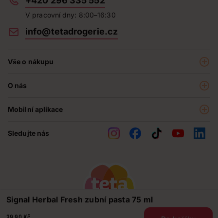
+420 296 335 552
V pracovní dny: 8:00–16:30
info@tetadrogerie.cz
Vše o nákupu
Akce a výhodné nabídky
O nás
Teta klub
O nás
Prodejny
Mobilní aplikace
Kariéra - aktuální nabídka
O e-shopu
Teta pomáhá
Sledujte nás
Obchodní podmínky
Historie
Reklamační řád
Jak chráníme osobní údaje
Nejčastější otázky
Soutěže
Signal Herbal Fresh zubní pasta 75 ml
Kontakty
39,90 Kč