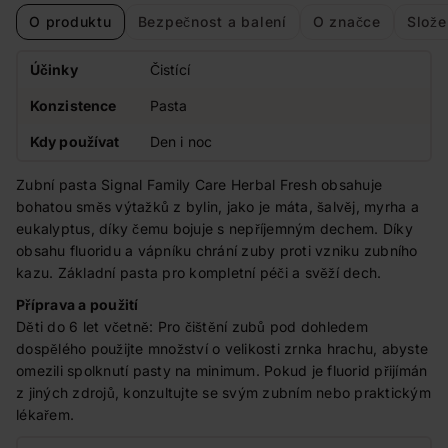
O produktu
Bezpečnost a balení
O značce
Slože
Účinky
Čistící
Konzistence
Pasta
Kdy používat
Den i noc
Zubní pasta Signal Family Care Herbal Fresh obsahuje
bohatou směs výtažků z bylin, jako je máta, šalvěj, myrha a
eukalyptus, díky čemu bojuje s nepříjemným dechem. Díky
obsahu fluoridu a vápníku chrání zuby proti vzniku zubního
kazu. Základní pasta pro kompletní péči a svěží dech.
Příprava a použití
Děti do 6 let včetně: Pro čištění zubů pod dohledem
dospělého použijte množství o velikosti zrnka hrachu, abyste
omezili spolknutí pasty na minimum. Pokud je fluorid přijímán
z jiných zdrojů, konzultujte se svým zubním nebo praktickým
lékařem.