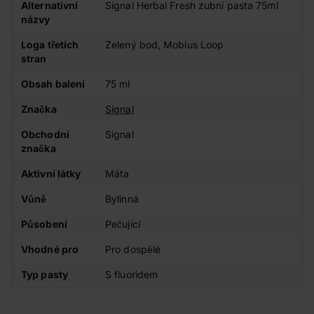
Alternativní
Signal Herbal Fresh zubní pasta 75ml
názvy
Loga třetích
Zelený bod, Mobius Loop
stran
Obsah balení
75 ml
Značka
Signal
Obchodní
Signal
značka
Aktivní látky
Máta
Vůně
Bylinná
Působení
Pečující
Vhodné pro
Pro dospělé
Typ pasty
S fluoridem