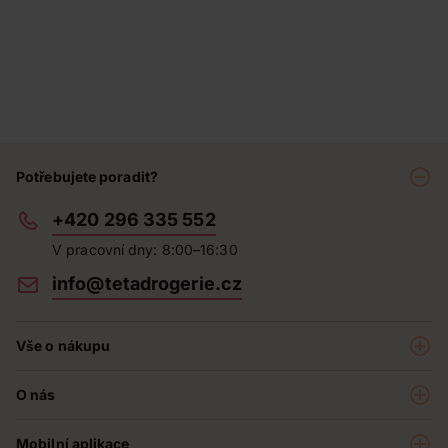
Potřebujete poradit?
+420 296 335 552
V pracovní dny: 8:00–16:30
info@tetadrogerie.cz
Vše o nákupu
Akce a výhodné nabídky
O nás
Teta klub
O nás
Prodejny
Mobilní aplikace