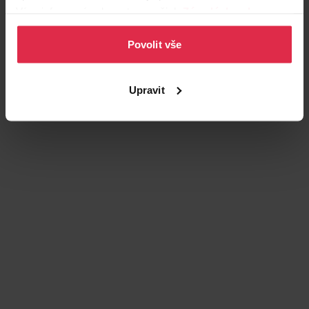
Více informací naleznete v našich
Zásadách ochrany
osobních údajů
.
Povolit vše
Upravit
Podobné produkty