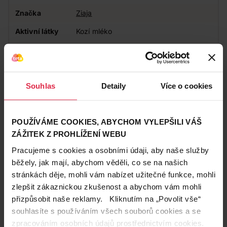
Značka
Ziaja
Aktivní látky
Kozí mléko
Doplňkové
Bez parabenů, Maximální podíl
informace
přírodních složek
Působení
Vyživující
Souhlas
Detaily
Více o cookies
Zákazníci také často nakupují
POUŽÍVÁME COOKIES, ABYCHOM VYLEPŠILI VÁŠ
ZÁŽITEK Z PROHLÍŽENÍ WEBU
Pracujeme s cookies a osobními údaji, aby naše služby
běžely, jak mají, abychom věděli, co se na našich
stránkách děje, mohli vám nabízet užitečné funkce, mohli
zlepšit zákaznickou zkušenost a abychom vám mohli
přizpůsobit naše reklamy. Kliknutím na „Povolit vše“
souhlasíte s používáním všech souborů cookies a se
zpracováním osobních údajů prostřednictvím cookies.