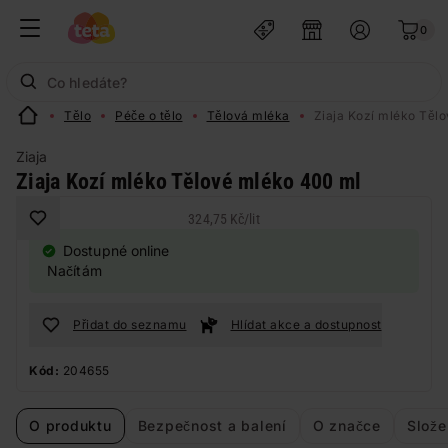
0
Tělo
Péče o tělo
Tělová mléka
Ziaja Kozí mléko Těl
Ziaja
Ziaja Kozí mléko Tělové mléko 400 ml
324,75 Kč
/
lit
Dostupné online
Načítám
Přidat do seznamu
Hlídat akce a dostupnost
Kód:
204655
O produktu
Bezpečnost a balení
O značce
Slože