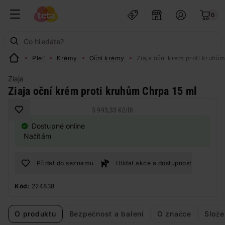
0
Pleť
Krémy
Oční krémy
Ziaja oční krém proti kruhů
Ziaja
Ziaja oční krém proti kruhům Chrpa 15 ml
5 993,33 Kč
/
lit
Dostupné online
Načítám
Přidat do seznamu
Hlídat akce a dostupnost
Kód:
224838
O produktu
Bezpečnost a balení
O značce
Slože