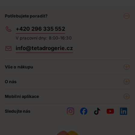
Potřebujete poradit?
+420 296 335 552
V pracovní dny: 8:00–16:30
info@tetadrogerie.cz
Vše o nákupu
Akce a výhodné nabídky
O nás
Teta klub
O nás
Prodejny
Mobilní aplikace
Kariéra - aktuální nabídka
O e-shopu
Teta pomáhá
Sledujte nás
Obchodní podmínky
Historie
Reklamační řád
Jak chráníme osobní údaje