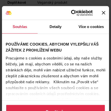
Doplňkové
Veganský produkt
informace
Zákazníci také často nakupují
Souhlas
Detaily
Více o cookies
POUŽÍVÁME COOKIES, ABYCHOM VYLEPŠILI VÁŠ
ZÁŽITEK Z PROHLÍŽENÍ WEBU
Pracujeme s cookies a osobními údaji, aby naše služby
běžely, jak mají, abychom věděli, co se na našich
stránkách děje, mohli vám nabízet užitečné funkce, mohli
zlepšit zákaznickou zkušenost a abychom vám mohli
přizpůsobit naše reklamy. Kliknutím na „Povolit vše“
souhlasíte s používáním všech souborů cookies a se
zpracováním osobních údajů prostřednictvím cookies.
Více informací naleznete v našich
Zásadách ochrany
osobních údajů
.