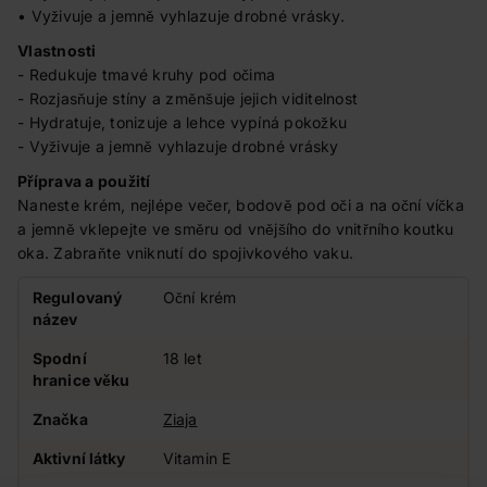
• Vyživuje a jemně vyhlazuje drobné vrásky.
Vlastnosti
- Redukuje tmavé kruhy pod očima
- Rozjasňuje stíny a změnšuje jejich viditelnost
- Hydratuje, tonizuje a lehce vypíná pokožku
- Vyživuje a jemně vyhlazuje drobné vrásky
Příprava a použití
Naneste krém, nejlépe večer, bodově pod oči a na oční víčka
a jemně vklepejte ve směru od vnějšího do vnitřního koutku
oka. Zabraňte vniknutí do spojivkového vaku.
Regulovaný
Oční krém
název
Spodní
18 let
hranice věku
Značka
Ziaja
Aktivní látky
Vitamin E