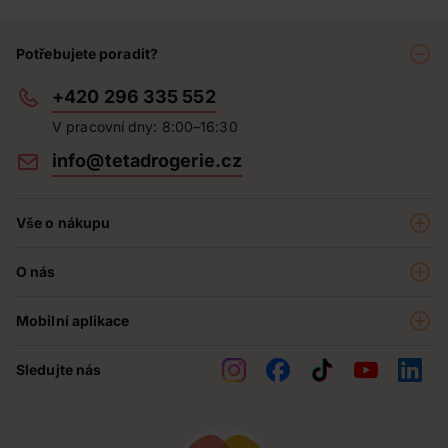
Potřebujete poradit?
+420 296 335 552
V pracovní dny: 8:00–16:30
info@tetadrogerie.cz
Vše o nákupu
Akce a výhodné nabídky
O nás
Teta klub
O nás
Prodejny
Mobilní aplikace
Kariéra - aktuální nabídka
O e-shopu
Teta pomáhá
Sledujte nás
Obchodní podmínky
Historie
Reklamační řád
Jak chráníme osobní údaje