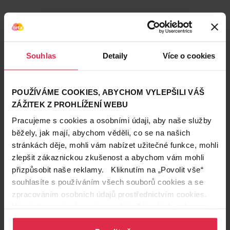
Souhlas
Detaily
Více o cookies
POUŽÍVÁME COOKIES, ABYCHOM VYLEPŠILI VÁŠ
Podobné produkty
ZÁŽITEK Z PROHLÍŽENÍ WEBU
Pracujeme s cookies a osobními údaji, aby naše služby
běžely, jak mají, abychom věděli, co se na našich
stránkách děje, mohli vám nabízet užitečné funkce, mohli
zlepšit zákaznickou zkušenost a abychom vám mohli
přizpůsobit naše reklamy. Kliknutím na „Povolit vše“
souhlasíte s používáním všech souborů cookies a se
zpracováním osobních údajů prostřednictvím cookies.
Více informací naleznete v našich
Zásadách ochrany
osobních údajů
.