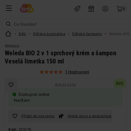
0
Děti
Dětská kosmetika
Dětské šampony
Weleda BIO 
Weleda
Weleda BIO 2 v 1 sprchový krém a šampon
Veselá limetka 150 ml
1 Hodnocení
BIO
959,33 Kč
/
lit
Dostupné online
Načítám
Přidat do seznamu
Hlídat akce a dostupnost
Kód:
251078