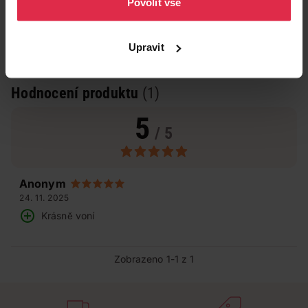
Povolit vše
Upravit
Hodnocení produktu
(1)
5
/ 5
Anonym
24. 11. 2025
Krásně voní
Zobrazeno 1-1 z 1