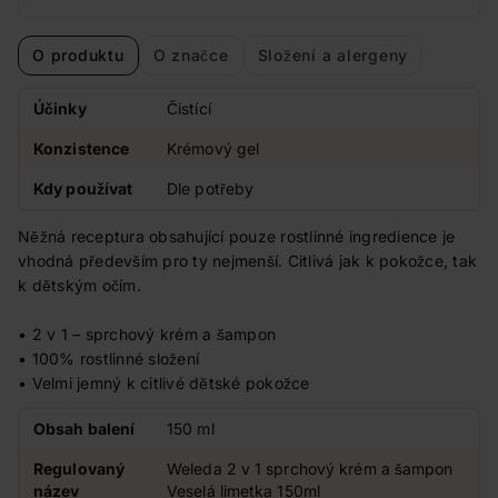
O produktu
O značce
Složení a alergeny
Účinky
Čistící
Konzistence
Krémový gel
Kdy používat
Dle potřeby
Něžná receptura obsahující pouze rostlinné ingredience je
vhodná především pro ty nejmenší. Citlivá jak k pokožce, tak
k dětským očím.
• 2 v 1 – sprchový krém a šampon
• 100% rostlinné složení
• Velmi jemný k citlivé dětské pokožce
Obsah balení
150 ml
Regulovaný
Weleda 2 v 1 sprchový krém a šampon
název
Veselá limetka 150ml