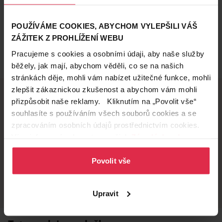
POUŽÍVÁME COOKIES, ABYCHOM VYLEPŠILI VÁŠ
ZÁŽITEK Z PROHLÍŽENÍ WEBU
Pracujeme s cookies a osobními údaji, aby naše služby
běžely, jak mají, abychom věděli, co se na našich
stránkách děje, mohli vám nabízet užitečné funkce, mohli
zlepšit zákaznickou zkušenost a abychom vám mohli
přizpůsobit naše reklamy. Kliknutím na „Povolit vše“
souhlasíte s používáním všech souborů cookies a se
Doručení zdarma
Věrnostní slevy
zpracováním osobních údajů prostřednictvím cookies.
při nákupu nad 1 200 Kč
ušetřete s Teta klubem
Více informací naleznete v našich
Zásadách ochrany
osobních údajů
.
Povolit vše
Vyzvednutí na
Široká síť prodejen
prodejně
přes 500 prodejen po
celé ČR.
už do 60 minut.
Upravit