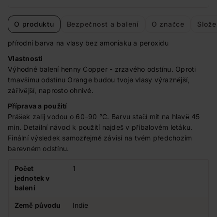
O produktu
Bezpečnost a balení
O značce
Slože
přírodní barva na vlasy bez amoniaku a peroxidu
Vlastnosti
Výhodné balení henny Copper - zrzavého odstínu. Oproti
tmavšímu odstínu Orange budou tvoje vlasy výraznější,
zářivější, naprosto ohnivé.
Příprava a použití
Prášek zalij vodou o 60–90 °C. Barvu stačí mít na hlavě 45
min. Detailní návod k použití najdeš v příbalovém letáku.
Finální výsledek samozřejmě závisí na tvém předchozím
barevném odstínu.
Počet
1
jednotek v
balení
Země původu
Indie