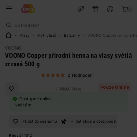
0
Vlasy
Mytí vlasů
Balzámy
VOONO Copper přírodní he
VOONO
VOONO Copper přírodní henna na vlasy světlá
zrzavá 500 g
2 Hodnocení
Pouze Online
1 058,00 Kč
/
kg
Dostupné online
Načítám
Přidat do seznamu
Hlídat akce a dostupnost
Kód:
241812