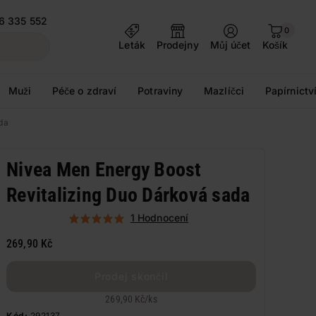
6 335 552
0
Leták
Prodejny
Můj účet
Košík
Muži
Péče o zdraví
Potraviny
Mazlíčci
Papírnictv
da
Nivea Men Energy Boost
Revitalizing Duo Dárková sada
1 Hodnocení
269,90 Kč
Prodej skončil
269,90 Kč
/
ks
Kód:
292137