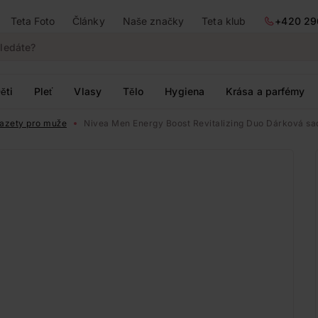
Teta Foto
Články
Naše značky
Teta klub
+420 29
ěti
Pleť
Vlasy
Tělo
Hygiena
Krása a parfémy
azety pro muže
Nivea Men Energy Boost Revitalizing Duo Dárková sa