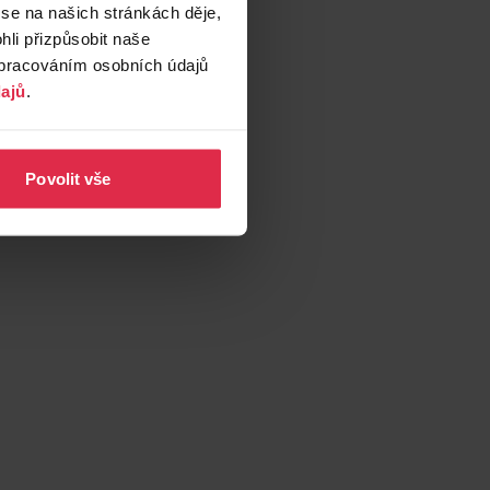
 se na našich stránkách děje,
li přizpůsobit naše
zpracováním osobních údajů
ajů
.
Povolit vše