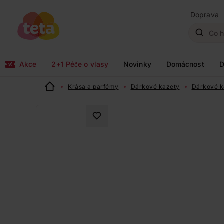
Doprava
Akce
2+1 Péče o vlasy
Novinky
Domácnost
D
Krása a parfémy
Dárkové kazety
Dárkové k