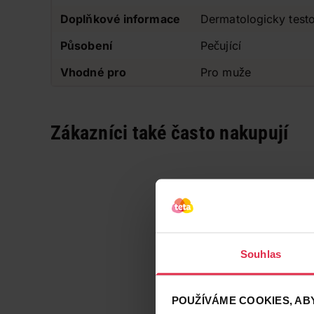
Doplňkové informace
Dermatologicky test
Působení
Pečující
Vhodné pro
Pro muže
Zákazníci také často nakupují
Souhlas
POUŽÍVÁME COOKIES, ABY