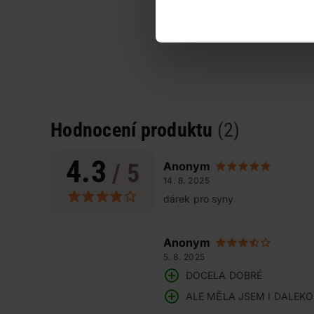
Hodnocení produktu
(2)
4.3
/ 5
Anonym
14. 8. 2025
dárek pro syny
Anonym
5. 8. 2025
DOCELA DOBRÉ
ALE MĚLA JSEM I DALEK