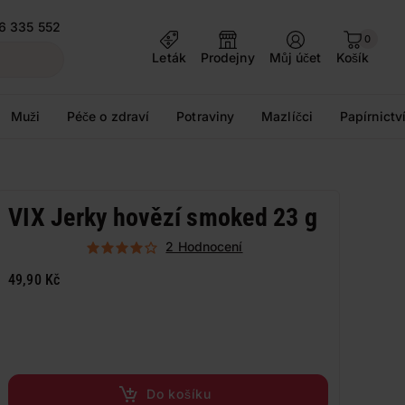
6 335 552
0
Leták
Prodejny
Můj účet
Košík
Muži
Péče o zdraví
Potraviny
Mazlíčci
Papírnictv
VIX Jerky hovězí smoked 23 g
2 Hodnocení
49,90 Kč
Do košíku