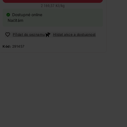
2 169,57 Kč
/
kg
Dostupné online
Načítám
Přidat do seznamu
Hlídat akce a dostupnost
Kód:
291457