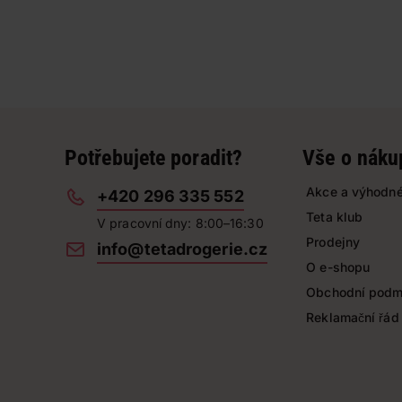
Potřebujete poradit?
Vše o náku
Akce a výhodné
+420 296 335 552
Teta klub
V pracovní dny: 8:00–16:30
Prodejny
info@tetadrogerie.cz
O e-shopu
Obchodní podm
Reklamační řád