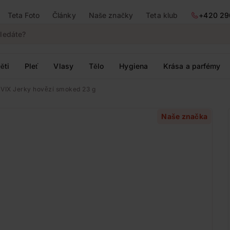
Teta Foto
Články
Naše značky
Teta klub
+420 29
ěti
Pleť
Vlasy
Tělo
Hygiena
Krása a parfémy
VIX Jerky hovězí smoked 23 g
Naše značka