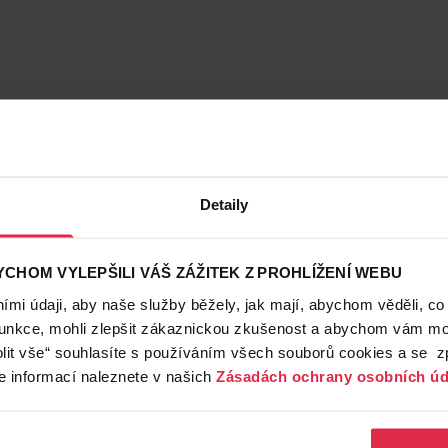
Detaily
CHOM VYLEPŠILI VÁŠ ZÁŽITEK Z PROHLÍŽENÍ WEBU
mi údaji, aby naše služby běžely, jak mají, abychom věděli, co
funkce, mohli zlepšit zákaznickou zkušenost a abychom vám moh
lit vše“ souhlasíte s používáním všech souborů cookies a se 
e informací naleznete v našich
Zásadách ochrany osobních úd