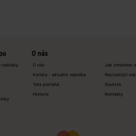
pu
O nás
 nabídky
O nás
Jak chráníme o
Kariéra - aktuální nabídka
Nejčastější ot
Teta pomáhá
Soutěže
Historie
Kontakty
ínky