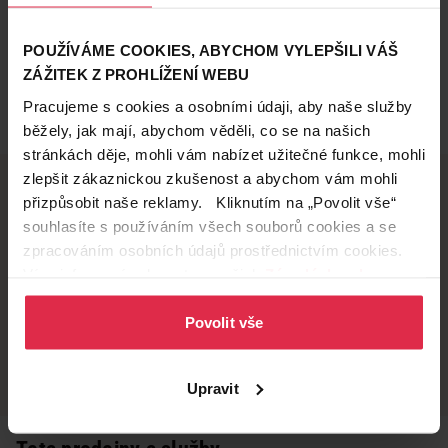
POUŽÍVÁME COOKIES, ABYCHOM VYLEPŠILI VÁŠ
ZÁŽITEK Z PROHLÍŽENÍ WEBU
Pracujeme s cookies a osobními údaji, aby naše služby
běžely, jak mají, abychom věděli, co se na našich
stránkách děje, mohli vám nabízet užitečné funkce, mohli
zlepšit zákaznickou zkušenost a abychom vám mohli
přizpůsobit naše reklamy. Kliknutím na „Povolit vše“
souhlasíte s používáním všech souborů cookies a se
Doručení zdarma
Věrnostní slevy
zpracováním osobních údajů prostřednictvím cookies.
při nákupu nad 1 200 Kč
ušetřete s Teta klubem
Více informací naleznete v našich
Zásadách ochrany
osobních údajů
.
Povolit vše
Vyzvednutí na
Široká síť prodejen
prodejně
přes 500 prodejen po
celé ČR.
už do 60 minut.
Upravit