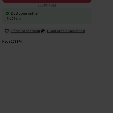
259,80 Kč
/
lit
Dostupné online
Načítám
Přidat do seznamu
Hlídat akce a dostupnost
Kód:
223874