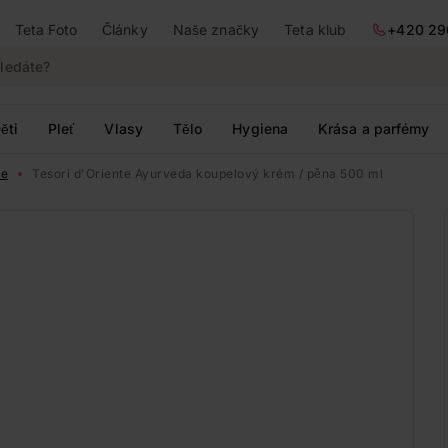
Teta Foto
Články
Naše značky
Teta klub
+420 29
ěti
Pleť
Vlasy
Tělo
Hygiena
Krása a parfémy
le
Tesori d'Oriente Ayurveda koupelový krém / pěna 500 ml