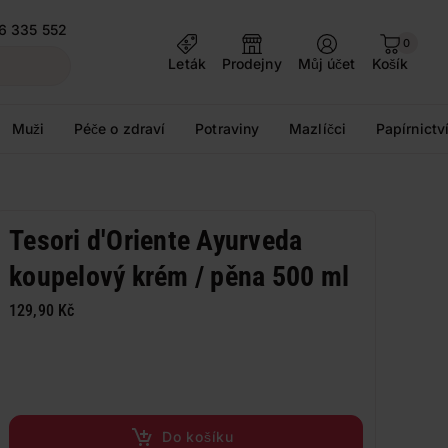
6 335 552
0
Leták
Prodejny
Můj účet
Košík
Muži
Péče o zdraví
Potraviny
Mazlíčci
Papírnictv
Tesori d'Oriente Ayurveda
koupelový krém / pěna 500 ml
129,90 Kč
Do košíku