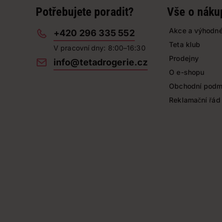
Potřebujete poradit?
Vše o náku
Akce a výhodné
+420 296 335 552
Teta klub
V pracovní dny: 8:00–16:30
Prodejny
info@tetadrogerie.cz
O e-shopu
Obchodní podm
Reklamační řád
63fcf4c006bfc5ef37843e6d187add359c933fc9