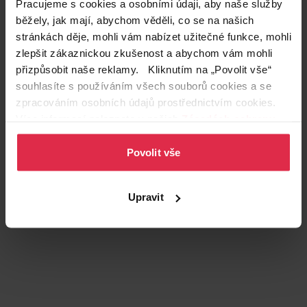
Pracujeme s cookies a osobními údaji, aby naše služby
běžely, jak mají, abychom věděli, co se na našich
stránkách děje, mohli vám nabízet užitečné funkce, mohli
zlepšit zákaznickou zkušenost a abychom vám mohli
přizpůsobit naše reklamy. Kliknutím na „Povolit vše“
souhlasíte s používáním všech souborů cookies a se
zpracováním osobních údajů prostřednictvím cookies.
Více informací naleznete v našich
Zásadách ochrany
osobních údajů
.
Podobné produkty
Povolit vše
Upravit