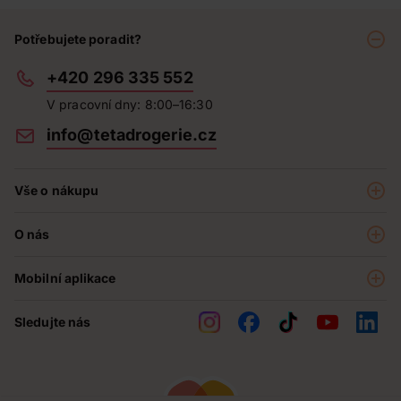
Potřebujete poradit?
+420 296 335 552
V pracovní dny: 8:00–16:30
info@tetadrogerie.cz
Vše o nákupu
Akce a výhodné nabídky
O nás
Teta klub
O nás
Prodejny
Mobilní aplikace
Kariéra - aktuální nabídka
O e-shopu
Teta pomáhá
Sledujte nás
Obchodní podmínky
Historie
Reklamační řád
Jak chráníme osobní údaje
Nejčastější otázky