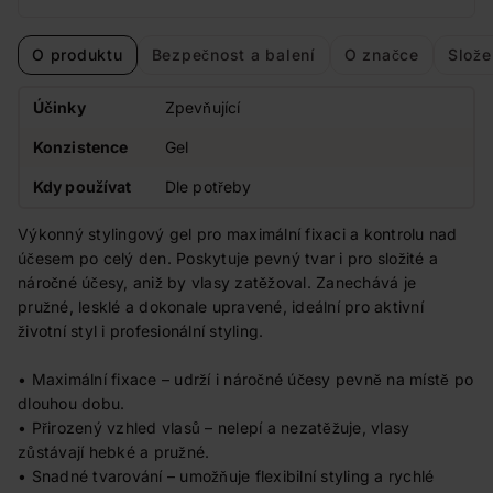
O produktu
Bezpečnost a balení
O značce
Slože
Účinky
Zpevňující
Konzistence
Gel
Kdy používat
Dle potřeby
Výkonný stylingový gel pro maximální fixaci a kontrolu nad
účesem po celý den. Poskytuje pevný tvar i pro složité a
náročné účesy, aniž by vlasy zatěžoval. Zanechává je
pružné, lesklé a dokonale upravené, ideální pro aktivní
životní styl i profesionální styling.
• Maximální fixace – udrží i náročné účesy pevně na místě po
dlouhou dobu.
• Přirozený vzhled vlasů – nelepí a nezatěžuje, vlasy
zůstávají hebké a pružné.
• Snadné tvarování – umožňuje flexibilní styling a rychlé