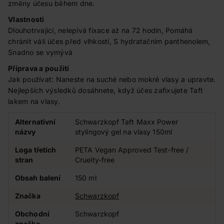
změny účesu během dne.
Vlastnosti
Dlouhotrvající, nelepivá fixace až na 72 hodin, Pomáhá
chránit váš účes před vlhkostí, S hydratačním panthenolem,
Snadno se vymývá
Příprava a použití
Jak používat: Naneste na suché nebo mokré vlasy a upravte.
Nejlepších výsledků dosáhnete, když účes zafixujete Taft
lakem na vlasy.
Alternativní
Schwarzkopf Taft Maxx Power
názvy
stylingový gel na vlasy 150ml
Loga třetích
PETA Vegan Approved Test-free /
stran
Cruelty-free
Obsah balení
150 ml
Značka
Schwarzkopf
Obchodní
Schwarzkopf
značka