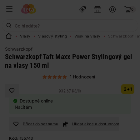
0
Vlasy
Vlasový styling
Vosk na vlasy
Schwarzkopf Taf
Schwarzkopf
Schwarzkopf Taft Maxx Power Stylingový gel
na vlasy 150 ml
1 Hodnocení
2+1
932,67 Kč
/
lit
Dostupné online
Načítám
Přidat do seznamu
Hlídat akce a dostupnost
Kód:
155743