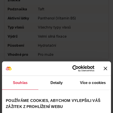
Podznačka
Taft
Aktivní látky
Panthenol (Vitamin B5)
Typ vlasů
Všechny typy vlasů
Výdrž
Velmi silná fixace
Působení
Hydratační
Vhodné pro
Pro muže
Zákazníci také často nakupují
Souhlas
Detaily
Více o cookies
POUŽÍVÁME COOKIES, ABYCHOM VYLEPŠILI VÁŠ
ZÁŽITEK Z PROHLÍŽENÍ WEBU