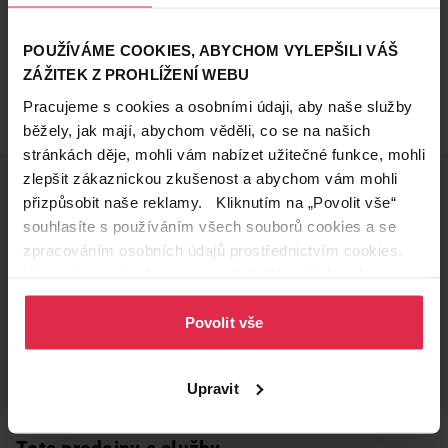
POUŽÍVÁME COOKIES, ABYCHOM VYLEPŠILI VÁŠ
ZÁŽITEK Z PROHLÍŽENÍ WEBU
Pracujeme s cookies a osobními údaji, aby naše služby
běžely, jak mají, abychom věděli, co se na našich
stránkách děje, mohli vám nabízet užitečné funkce, mohli
zlepšit zákaznickou zkušenost a abychom vám mohli
přizpůsobit naše reklamy. Kliknutím na „Povolit vše“
souhlasíte s používáním všech souborů cookies a se
Doručení zdarma
Věrnostní slevy
zpracováním osobních údajů prostřednictvím cookies.
při nákupu nad 1 200 Kč
ušetřete s Teta klubem
Více informací naleznete v našich
Zásadách ochrany
osobních údajů
.
Povolit vše
Vyzvednutí na
Široká síť prodejen
prodejně
přes 500 prodejen po
celé ČR.
už do 60 minut.
Upravit