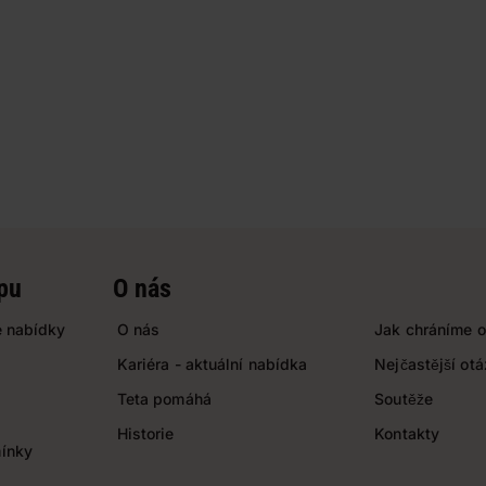
pu
O nás
 nabídky
O nás
Jak chráníme o
Kariéra - aktuální nabídka
Nejčastější ot
Teta pomáhá
Soutěže
Historie
Kontakty
ínky