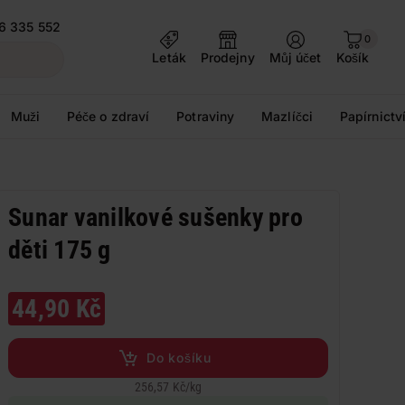
6 335 552
0
Leták
Prodejny
Můj účet
Košík
Muži
Péče o zdraví
Potraviny
Mazlíčci
Papírnictv
Sunar vanilkové sušenky pro
děti 175 g
44,90 Kč
Do košíku
256,57 Kč
/
kg