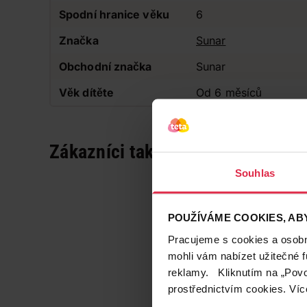
Spodní hranice věku
6
Značka
Sunar
Obchodní značka
Sunar
Věk dítěte
Od 6 měsíců
Zákazníci také často nakupují
Souhlas
POUŽÍVÁME COOKIES, ABY
Pracujeme s cookies a osobní
mohli vám nabízet užitečné 
reklamy. Kliknutím na „Povo
prostřednictvím cookies. Víc