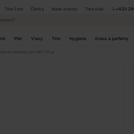
Teta Foto
Články
Naše značky
Teta klub
+420 29
ěti
Pleť
Vlasy
Tělo
Hygiena
Krása a parfémy
ilkové sušenky pro děti 175 g