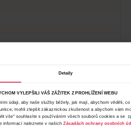
Detaily
CHOM VYLEPŠILI VÁŠ ZÁŽITEK Z PROHLÍŽENÍ WEBU
mi údaji, aby naše služby běžely, jak mají, abychom věděli, co
funkce, mohli zlepšit zákaznickou zkušenost a abychom vám moh
lit vše“ souhlasíte s používáním všech souborů cookies a se 
e informací naleznete v našich
Zásadách ochrany osobních úd