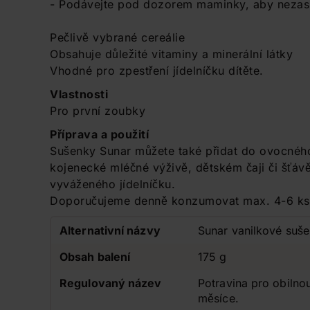
- Podávejte pod dozorem maminky, aby nezas
Pečlivě vybrané cereálie
Obsahuje důležité vitaminy a minerální látky
Vhodné pro zpestření jídelníčku dítěte.
Vlastnosti
Pro první zoubky
Příprava a použití
Sušenky Sunar můžete také přidat do ovocného
kojenecké mléčné výživě, dětském čaji či šťáv
vyváženého jídelníčku.
Doporučujeme denně konzumovat max. 4-6 ks
Alternativní názvy
Sunar vanilkové suše
Obsah balení
175 g
Regulovaný název
Potravina pro obilno
měsíce.