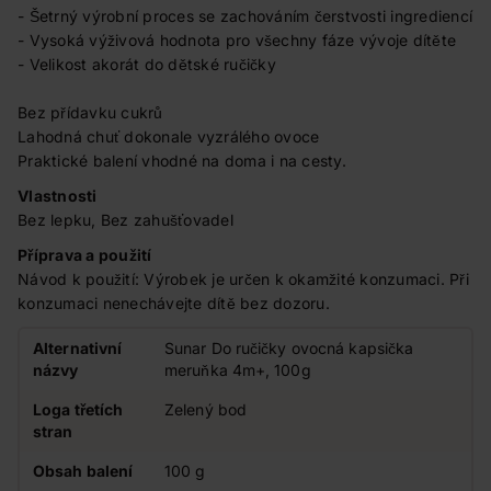
- Šetrný výrobní proces se zachováním čerstvosti ingrediencí
- Vysoká výživová hodnota pro všechny fáze vývoje dítěte
- Velikost akorát do dětské ručičky
Bez přídavku cukrů
Lahodná chuť dokonale vyzrálého ovoce
Praktické balení vhodné na doma i na cesty.
Vlastnosti
Bez lepku, Bez zahušťovadel
Příprava a použití
Návod k použití: Výrobek je určen k okamžité konzumaci. Při
konzumaci nenechávejte dítě bez dozoru.
Alternativní
Sunar Do ručičky ovocná kapsička
názvy
meruňka 4m+, 100g
Loga třetích
Zelený bod
stran
Obsah balení
100 g