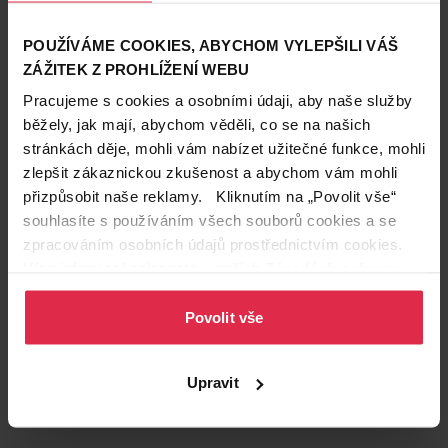
POUŽÍVÁME COOKIES, ABYCHOM VYLEPŠILI VÁŠ
ZÁŽITEK Z PROHLÍŽENÍ WEBU
Pracujeme s cookies a osobními údaji, aby naše služby
běžely, jak mají, abychom věděli, co se na našich
stránkách děje, mohli vám nabízet užitečné funkce, mohli
zlepšit zákaznickou zkušenost a abychom vám mohli
přizpůsobit naše reklamy. Kliknutím na „Povolit vše“
souhlasíte s používáním všech souborů cookies a se
zpracováním osobních údajů prostřednictvím cookies.
Více informací naleznete v našich
Zásadách ochrany
Podobné produkty
osobních údajů
.
Povolit vše
Upravit