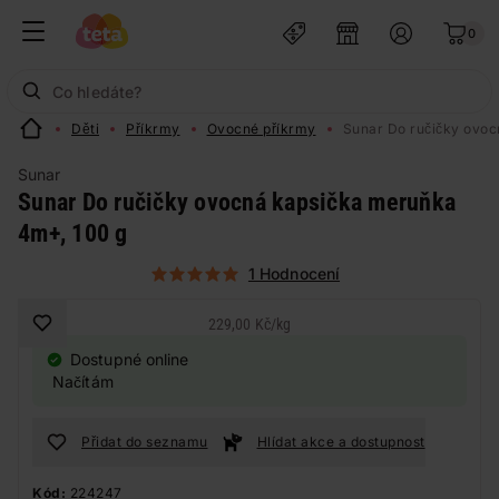
0
Děti
Příkrmy
Ovocné příkrmy
Sunar Do ručičky ovo
Sunar
Sunar Do ručičky ovocná kapsička meruňka
4m+, 100 g
1 Hodnocení
229,00 Kč
/
kg
Dostupné online
Načítám
Přidat do seznamu
Hlídat akce a dostupnost
Kód:
224247