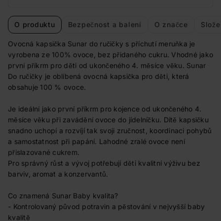
O produktu
Bezpečnost a balení
O značce
Slože
Ovocná kapsička Sunar do ručičky s příchutí meruňka je
vyrobena ze 100% ovoce, bez přidaného cukru. Vhodné jako
první příkrm pro děti od ukončeného 4. měsíce věku. Sunar
Do ručičky je oblíbená ovocná kapsička pro děti, která
obsahuje 100 % ovoce.
Je ideální jako první příkrm pro kojence od ukončeného 4.
měsíce věku při zavádění ovoce do jídelníčku. Dítě kapsičku
snadno uchopí a rozvíjí tak svoji zručnost, koordinaci pohybů
a samostatnost při papání. Lahodné zralé ovoce není
přislazované cukrem.
Pro správný růst a vývoj potřebují děti kvalitní výživu bez
barviv, aromat a konzervantů.
Co znamená Sunar Baby kvalita?
- Kontrolovaný původ potravin a pěstování v nejvyšší baby
kvalitě