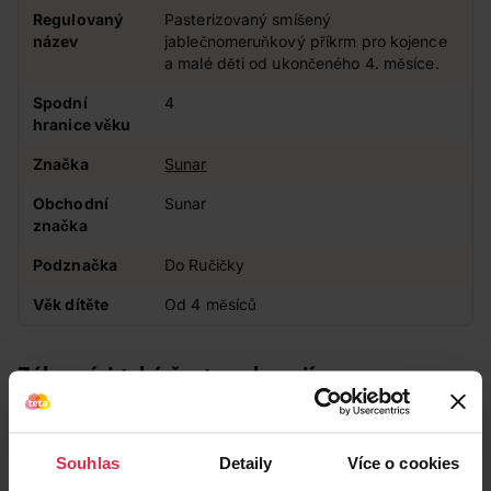
Regulovaný
Pasterizovaný smíšený
název
jablečnomeruňkový příkrm pro kojence
a malé děti od ukončeného 4. měsíce.
Spodní
4
hranice věku
Značka
Sunar
Obchodní
Sunar
značka
Podznačka
Do Ručičky
Věk dítěte
Od 4 měsíců
Zákazníci také často nakupují
Souhlas
Detaily
Více o cookies