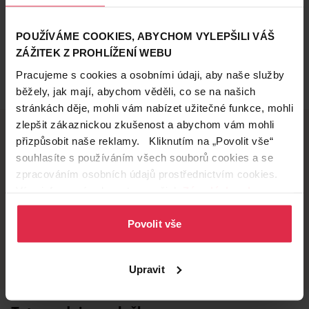
POUŽÍVÁME COOKIES, ABYCHOM VYLEPŠILI VÁŠ
ZÁŽITEK Z PROHLÍŽENÍ WEBU
Pracujeme s cookies a osobními údaji, aby naše služby
běžely, jak mají, abychom věděli, co se na našich
stránkách děje, mohli vám nabízet užitečné funkce, mohli
zlepšit zákaznickou zkušenost a abychom vám mohli
přizpůsobit naše reklamy. Kliknutím na „Povolit vše“
souhlasíte s používáním všech souborů cookies a se
Doručení zdarma
Věrnostní slevy
zpracováním osobních údajů prostřednictvím cookies.
při nákupu nad 1 200 Kč
ušetřete s Teta klubem
Více informací naleznete v našich
Zásadách ochrany
osobních údajů
.
Povolit vše
Vyzvednutí na
Široká síť prodejen
prodejně
přes 500 prodejen po
celé ČR.
už do 60 minut.
Upravit