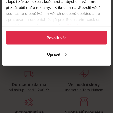
zlepšit zákaznickou zkušenost a abychom vám mohli
přizpůsobit naše reklamy. Kliknutím na „Povolit vše“
souhlasíte s používáním všech souborů cookies a se
zpracováním osobních údajů prostřednictvím cookies.
Více informací naleznete v našich
Zásadách ochrany
osobních údajů
.
Povolit vše
Upravit
Doručení zdarma
Věrnostní slevy
při nákupu nad 1 200 Kč
ušetřete s Teta klubem
Vyzvednutí na
Široká síť prodejen