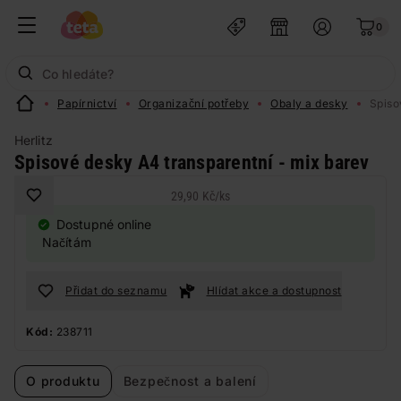
0
Papírnictví
Organizační potřeby
Obaly a desky
Spiso
Herlitz
Spisové desky A4 transparentní - mix barev
29,90 Kč
/
ks
Dostupné online
Načítám
Přidat do seznamu
Hlídat akce a dostupnost
Kód:
238711
O produktu
Bezpečnost a balení