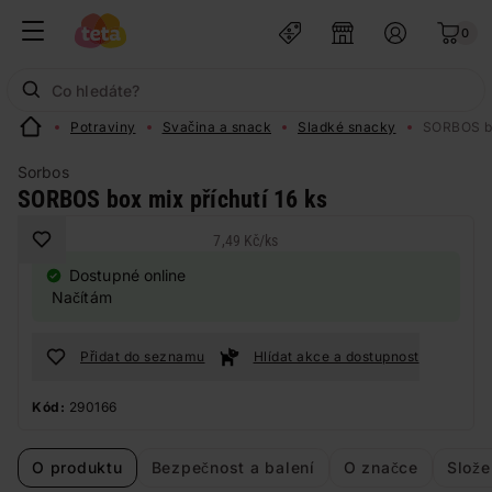
0
Potraviny
Svačina a snack
Sladké snacky
SORBOS bo
Sorbos
SORBOS box mix příchutí 16 ks
7,49 Kč
/
ks
Dostupné online
Načítám
Přidat do seznamu
Hlídat akce a dostupnost
Kód:
290166
O produktu
Bezpečnost a balení
O značce
Slože