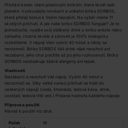
Přichází konec všem plastovým brčkům, které škodí naší
planetě. Vyzkoušejte revoluční a unikátní brčka SORBOS,
které přidají bonus k Vašim nápojům. Na výběr máme 11
skvělých příchutí. A jak naše brčko SORBOS funguje? Je to
jednoduché, vypijte svůj oblíbený drink a brčko snězte nebo
zahoďte, chutná skvěle a zároveň je 100% biologicky
rozložitelné. V nápoji Vám vydrží 40 minut a nikdy se
nerozmočí. Brčko SORBOS Váš drink nijak neochutí ani
nezabarví, jeho chuť pocítíte až po jeho rozkousnutí. Brčko
SORBOS neobsahuje žádné alergeny ani lepek.
Vlastnosti
Nezabarví a neochutí Váš nápoj. Vydrží 40 minut a
nerozmočí se. Díky velké variaci příchutí se hodí do
veškerých nápojů (voda, limonáda, ledová káva, drink,
cocktail, ledová tříšť atd.) Přidaná hodnota každého nápoje.
Příprava a použití
Návod k použití víz obal.
Počet
16