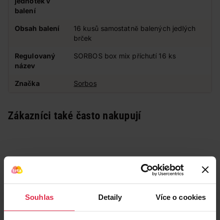
jednotek v
balení
Obsah balení
16 kusů samostatně balených jedlých
brček
Regulovaný
SORBOS box mix příchutí 16 ks
název
Značka
Sorbos
Zákazníci také často nakupují
Souhlas
Detaily
Více o cookies