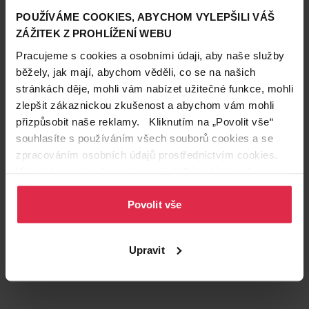
POUŽÍVÁME COOKIES, ABYCHOM VYLEPŠILI VÁŠ
ZÁŽITEK Z PROHLÍŽENÍ WEBU
Pracujeme s cookies a osobními údaji, aby naše služby
běžely, jak mají, abychom věděli, co se na našich
stránkách děje, mohli vám nabízet užitečné funkce, mohli
zlepšit zákaznickou zkušenost a abychom vám mohli
Podobné produkty
přizpůsobit naše reklamy. Kliknutím na „Povolit vše“
souhlasíte s používáním všech souborů cookies a se
zpracováním osobních údajů prostřednictvím cookies.
Více informací naleznete v našich
Zásadách ochrany
osobních údajů
.
Povolit vše
Upravit