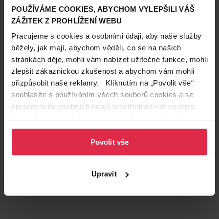
POUŽÍVÁME COOKIES, ABYCHOM VYLEPŠILI VÁŠ
ZÁŽITEK Z PROHLÍŽENÍ WEBU
Pracujeme s cookies a osobními údaji, aby naše služby
běžely, jak mají, abychom věděli, co se na našich
stránkách děje, mohli vám nabízet užitečné funkce, mohli
zlepšit zákaznickou zkušenost a abychom vám mohli
Podobné produkty
přizpůsobit naše reklamy. Kliknutím na „Povolit vše“
souhlasíte s používáním všech souborů cookies a se
zpracováním osobních údajů prostřednictvím cookies.
Více informací naleznete v našich
Zásadách ochrany
osobních údajů
.
Povolit vše
Upravit