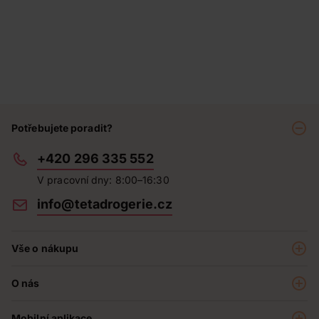
Potřebujete poradit?
+420 296 335 552
V pracovní dny: 8:00–16:30
info@tetadrogerie.cz
Vše o nákupu
Akce a výhodné nabídky
O nás
Teta klub
O nás
Prodejny
Mobilní aplikace