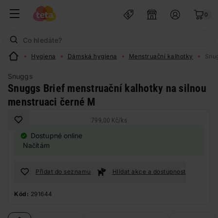
0
Hygiena
Dámská hygiena
Menstruační kalhotky
Snug
Snuggs
Snuggs Brief menstruační kalhotky na silnou
menstruaci černé M
799,00 Kč
/
ks
Dostupné online
Načítám
Přidat do seznamu
Hlídat akce a dostupnost
Kód:
291644