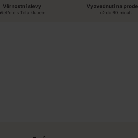
Věrnostní slevy
Vyzvednutí na prode
ušetřete s Teta klubem
už do 60 minut.