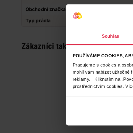
Obchodní značka
Silan
Typ prádla
Na všechny typy prá
Souhlas
Zákazníci také často nakupují
POUŽÍVÁME COOKIES, ABY
Pracujeme s cookies a osobní
mohli vám nabízet užitečné 
reklamy. Kliknutím na „Povo
prostřednictvím cookies. Víc