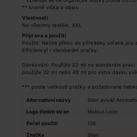
* vztahuje se na organické složky podle OEC
** kromě víčka a obalu
Vlastnosti
Na všechny textilie, XXL
Příprava a použití
Použití: Nalijte přímo do přihrádky určené pr
Efficiency) i standardní pračky.
Dávkování: Použijte 22 ml na standardní prací 
použijte 32 ml nebo 48 ml pro extra dávku svě
*** podle velikosti pračky a požadované hebko
Alternativní názvy
Silan aviváž Aromath
Loga třetích stran
Mobius Loop
Počet použití
126
Značka
Silan