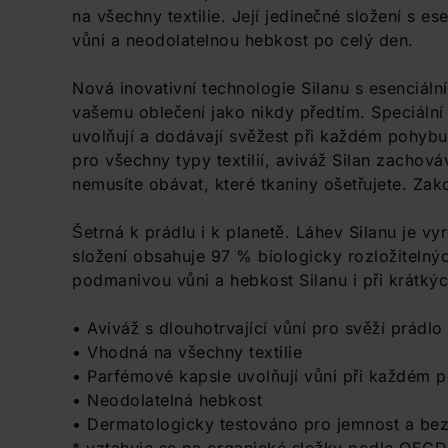
na všechny textilie. Její jedinečné složení s es
vůni a neodolatelnou hebkost po celý den.
Nová inovativní technologie Silanu s esenciálním
vašemu oblečení jako nikdy předtím. Speciáln
uvolňují a dodávají svěžest při každém pohybu,
pro všechny typy textilií, aviváž Silan zachová
nemusíte obávat, které tkaniny ošetřujete. Zak
Šetrná k prádlu i k planetě. Láhev Silanu je 
složení obsahuje 97 % biologicky rozložitelnýc
podmanivou vůni a hebkost Silanu i při krátký
• Aviváž s dlouhotrvající vůní pro svěží prádlo
• Vhodná na všechny textilie
• Parfémové kapsle uvolňují vůni při každém 
• Neodolatelná hebkost
• Dermatologicky testováno pro jemnost a be