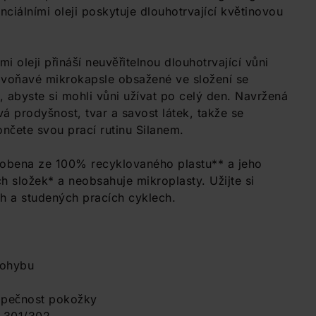
enciálními oleji poskytuje dlouhotrvající květinovou
i oleji přináší neuvěřitelnou dlouhotrvající vůni
í voňavé mikrokapsle obsažené ve složení se
 abyste si mohli vůni užívat po celý den. Navržená
vá prodyšnost, tvar a savost látek, takže se
ončete svou prací rutinu Silanem.
vyrobena ze 100% recyklovaného plastu** a jeho
h složek* a neobsahuje mikroplasty. Užijte si
ch a studených pracích cyklech.
pohybu
zpečnost pokožky