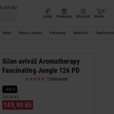
6 335 552
0
Leták
Prodejny
Můj účet
Košík
Muži
Péče o zdraví
Potraviny
Mazlíčci
Papírnictv
Silan aviváž Aromatherapy
Fascinating Jungle 126 PD
1 Hodnocení
-44 %
269,90 Kč
149,90 Kč