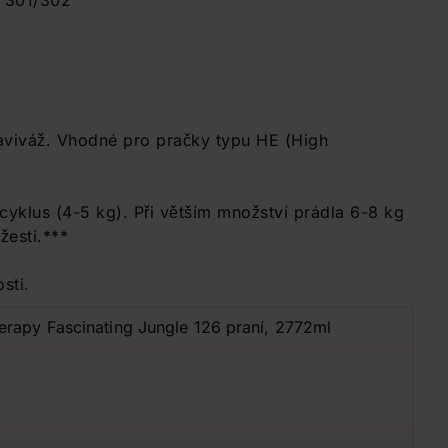
D 301/302
o aviváž. Vhodné pro pračky typu HE (High
cyklus (4-5 kg). Při větším množství prádla 6-8 kg
žesti.***
sti.
erapy Fascinating Jungle 126 praní, 2772ml