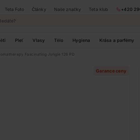
Teta Foto
Články
Naše značky
Teta klub
+420 29
ěti
Pleť
Vlasy
Tělo
Hygiena
Krása a parfémy
romatherapy Fascinating Jungle 126 PD
Garance ceny