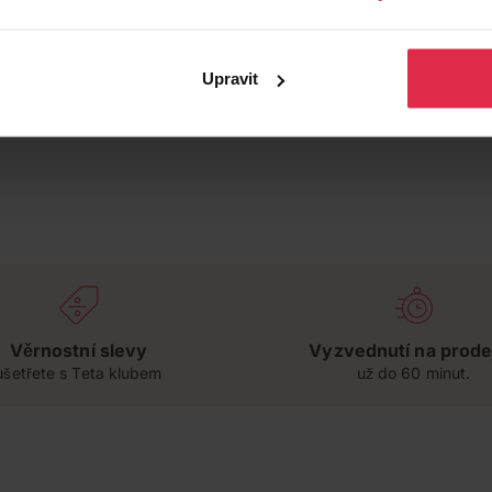
Upravit
Věrnostní slevy
Vyzvednutí na prode
ušetřete s Teta klubem
už do 60 minut.