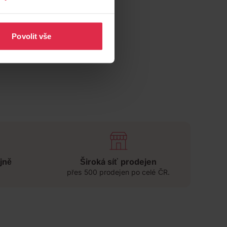
Povolit vše
jně
Široká síť prodejen
přes 500 prodejen po celé ČR.