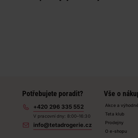
Potřebujete poradit?
Vše o náku
Akce a výhodné
+420 296 335 552
Teta klub
V pracovní dny: 8:00–16:30
Prodejny
info@tetadrogerie.cz
O e-shopu