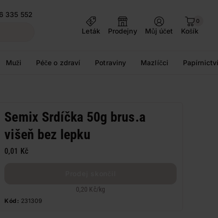
6 335 552
0
Leták
Prodejny
Můj účet
Košík
Muži
Péče o zdraví
Potraviny
Mazlíčci
Papírnictv
Semix Srdíčka 50g brus.a
višeň bez lepku
0,01 Kč
Prodej skončil
0,20 Kč
/
kg
Kód:
231309