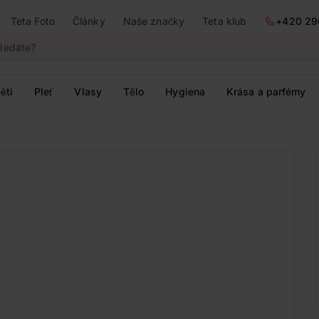
Teta Foto
Články
Naše značky
Teta klub
+420 29
ěti
Pleť
Vlasy
Tělo
Hygiena
Krása a parfémy