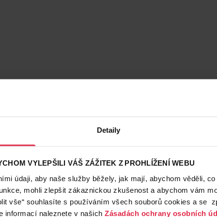
Detaily
CHOM VYLEPŠILI VÁŠ ZÁŽITEK Z PROHLÍŽENÍ WEBU
mi údaji, aby naše služby běžely, jak mají, abychom věděli, co
funkce, mohli zlepšit zákaznickou zkušenost a abychom vám moh
lit vše“ souhlasíte s používáním všech souborů cookies a se 
e informací naleznete v našich
Zásadách ochrany osobních úd