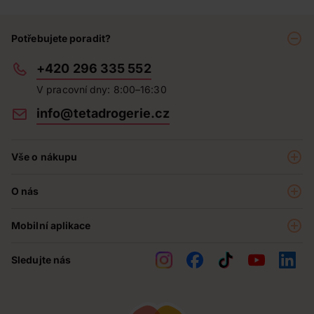
Potřebujete poradit?
+420 296 335 552
V pracovní dny: 8:00–16:30
info@tetadrogerie.cz
Vše o nákupu
Akce a výhodné nabídky
O nás
Teta klub
O nás
Prodejny
Mobilní aplikace
Kariéra - aktuální nabídka
O e-shopu
Teta pomáhá
Sledujte nás
Obchodní podmínky
Historie
Reklamační řád
Jak chráníme osobní údaje