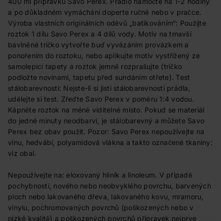
400 ml přípravku Savo Perex. Prádlo namočte na 1-2 hodiny
a po důkladném vymáchání doperte ručně nebo v pračce.
Výroba vlastních originálních oděvů „batikováním“: Použijte
roztok 1 dílu Savo Perex a 4 dílů vody. Motiv na tmavší
bavlněné tričko vytvořte buď vyvázáním provázkem a
ponořením do roztoku, nebo aplikujte motiv vystřižený ze
samolepicí tapety a roztok jemně rozprašujte (tričko
podložte novinami, tapetu před sundáním otřete). Test
stálobarevnosti: Nejste-li si jisti stálobarevností prádla,
udělejte si test. Zřeďte Savo Perex v poměru 1:4 vodou.
Kápněte roztok na méně viditelné místo. Pokud se materiál
do jedné minuty neodbarví, je stálobarevný a můžete Savo
Perex bez obav použít. Pozor: Savo Perex nepoužívejte na
vlnu, hedvábí, polyamidová vlákna a takto označené tkaniny:
viz obal.
Nepoužívejte na: eloxovaný hliník a linoleum. V případě
pochybností, nového nebo neobvyklého povrchu, barvených
ploch nebo lakovaného dřeva, lakovaného kovu, mramoru,
vinylu, pochromovaných povrchů (poškozených nebo v
nízké kvalitě) a poškozených povrchů přípravek nejprve