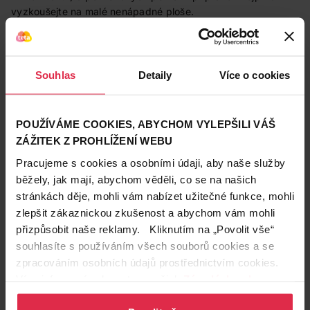
vyzkoušejte na malé nenápadné ploše.
1 uzávěr = 40 ml.
Savo Perex má bezpečnostní uzávěr. Stlačte na
Souhlas
Detaily
Více o cookies
vyznačených bočních plochách a odšroubujte.
Alternativní
SAVO Perex svěží vůně 1,2l
POUŽÍVÁME COOKIES, ABYCHOM VYLEPŠILI VÁŠ
názvy
ZÁŽITEK Z PROHLÍŽENÍ WEBU
Loga třetích
Zelený bod
Pracujeme s cookies a osobními údaji, aby naše služby
stran
běžely, jak mají, abychom věděli, co se na našich
Obsah balení
1,2 l
stránkách děje, mohli vám nabízet užitečné funkce, mohli
zlepšit zákaznickou zkušenost a abychom vám mohli
Značka
Savo
přizpůsobit naše reklamy. Kliknutím na „Povolit vše“
Obchodní
Savo
souhlasíte s používáním všech souborů cookies a se
značka
zpracováním osobních údajů prostřednictvím cookies.
Více informací naleznete v našich
Zásadách ochrany
Podznačka
Perex
osobních údajů
.
Typ prádla
Na bílé prádlo