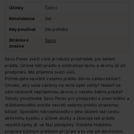
Účinky
Čistící
Konzistence
Gel
Kdy používat
Dle potřeby
Stránka o
Savo
značce
Savo Perex svěží vůně je tekutý prostředek pro bělení
prádla. Účinně bělí prádlo a odstraňuje špínu a skvrny již při
předpírání. Má příjemná svěží vůni.
Potřebujete navrátit vašemu prádlu dávno zašlou bělost?
Chcete, aby vaše záclony na okně opět zářily? Nedaří se
vám odstranit nepříjemnou skvrnu z vašeho bílého prádla?
Tekutý prostředek Savo Perex pro předpírání a praní bílého a
stálobarevného prádla navrátí vašemu prádlu ztracenou
bělost. Speciální mikrosmáčedlo v jeho složení razí cestu
aktivnímu kyslíku z účinné složky a zbavuje tak prádlo
největší špíny již ve fázi předpírky. Pomáhá hlubšímu
proprání běžným práškem při praní a to vše při dávkování