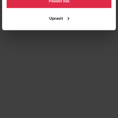
Povolit vše
Vůně
Svěží
Upravit
Zákazníci také často nakupují