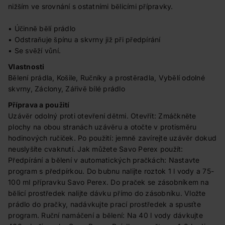
nižším ve srovnání s ostatními bělicími přípravky.
• Účinně bělí prádlo
• Odstraňuje špínu a skvrny již při předpírání
• Se svěží vůní.
Vlastnosti
Bělení prádla, Košile, Ručníky a prostěradla, Vybělí odolné
skvrny, Záclony, Zářivě bílé prádlo
Příprava a použití
Uzávěr odolný proti otevření dětmi. Otevřít: Zmáčkněte
plochy na obou stranách uzávěru a otočte v protisměru
hodinových ručiček. Po použití: jemně zavírejte uzávěr dokud
neuslyšíte cvaknutí. Jak můžete Savo Perex použít:
Předpírání a bělení v automatických pračkách: Nastavte
program s předpírkou. Do bubnu nalijte roztok 1 l vody a 75-
100 ml přípravku Savo Perex. Do praček se zásobníkem na
bělicí prostředek nalijte dávku přímo do zásobníku. Vložte
prádlo do pračky, nadávkujte prací prostředek a spusťte
program. Ruční namáčení a bělení: Na 40 l vody dávkujte