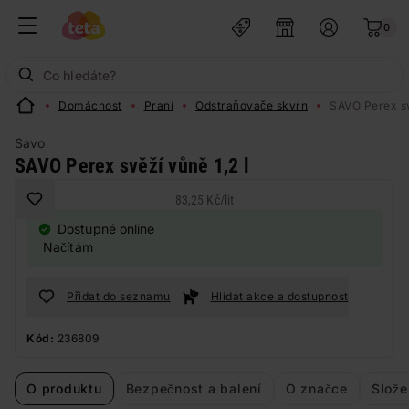
0
Domácnost
Praní
Odstraňovače skvrn
SAVO Perex sv
Savo
SAVO Perex svěží vůně 1,2 l
83,25 Kč
/
lit
Dostupné online
Načítám
Přidat do seznamu
Hlídat akce a dostupnost
Kód:
236809
O produktu
Bezpečnost a balení
O značce
Slože