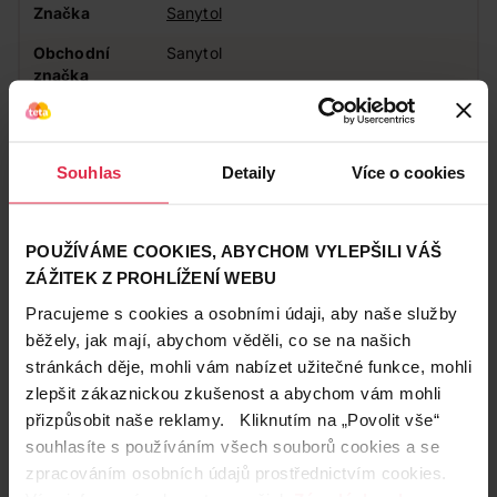
Značka
Sanytol
Obchodní
Sanytol
značka
Vůně
Svěží
Důležité
Biocidní přípravky používejte bezpečně.
Souhlas
Detaily
Více o cookies
upozornění
Před použitím si vždy přečtěte etiketu a
informace o výrobku.
POUŽÍVÁME COOKIES, ABYCHOM VYLEPŠILI VÁŠ
Zákazníci také často nakupují
ZÁŽITEK Z PROHLÍŽENÍ WEBU
Pracujeme s cookies a osobními údaji, aby naše služby
běžely, jak mají, abychom věděli, co se na našich
stránkách děje, mohli vám nabízet užitečné funkce, mohli
zlepšit zákaznickou zkušenost a abychom vám mohli
přizpůsobit naše reklamy. Kliknutím na „Povolit vše“
souhlasíte s používáním všech souborů cookies a se
zpracováním osobních údajů prostřednictvím cookies.