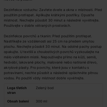
Dezinfekce vzduchu: Zavřete dveře a okna v místnosti. Před
použitím protřepat. Aplikujte krátkými postřiky. Opusťte
místnost. Nechejte působit 30 minut a následně vyvětrejte.
Používejte v dobře větraných prostorách.
Dezinfekce povrchů a tkanin: Před použitím protřepat.
Nastříkejte ze vzdálenosti asi 25 cm na předem umytou
plochu. Nechejte působit 30 minut. Na odolné pachy postup
opakujte. U textilií a choulostivých povrchů vyzkoušejte na
málo viditelném místě. Nepoužívejte přímo na kůži, semiš,
hedvábí, lakované plochy, malované nebo natírané dřevo,
akrylové plasty. Pro povrchy, které jsou v kontaktu s
potravinami, nechte působit a následně opláchněte pitnou
vodou. Po použití vždy místnost dobře vyvětrejte.
Loga třetích
Zelený bod
stran
Obsah balení
300 ml