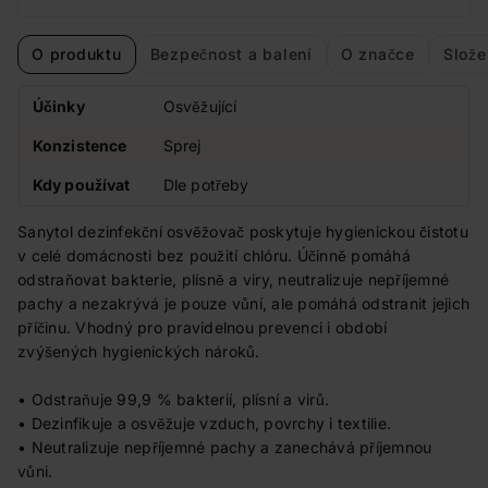
O produktu
Bezpečnost a balení
O značce
Slože
Účinky
Osvěžující
Konzistence
Sprej
Kdy používat
Dle potřeby
Sanytol dezinfekční osvěžovač poskytuje hygienickou čistotu
v celé domácnosti bez použití chlóru. Účinně pomáhá
odstraňovat bakterie, plísně a viry, neutralizuje nepříjemné
pachy a nezakrývá je pouze vůní, ale pomáhá odstranit jejich
příčinu. Vhodný pro pravidelnou prevenci i období
zvýšených hygienických nároků.
• Odstraňuje 99,9 % bakterií, plísní a virů.
• Dezinfikuje a osvěžuje vzduch, povrchy i textilie.
• Neutralizuje nepříjemné pachy a zanechává příjemnou
vůni.