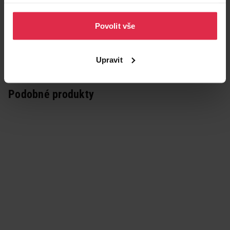
Více informací naleznete v našich
Zásadách ochrany
osobních údajů
.
Povolit vše
Upravit
Podobné produkty