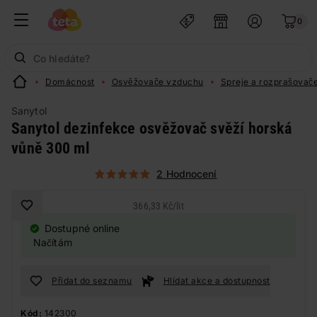
0
Domácnost
Osvěžovače vzduchu
Spreje a rozprašovač
Sanytol
Sanytol dezinfekce osvěžovač svěží horská
vůně 300 ml
2 Hodnocení
366,33 Kč
/
lit
Dostupné online
Načítám
Přidat do seznamu
Hlídat akce a dostupnost
Kód:
142300