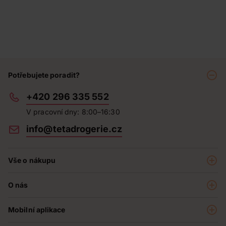
Potřebujete poradit?
+420 296 335 552
V pracovní dny: 8:00–16:30
info@tetadrogerie.cz
Vše o nákupu
Akce a výhodné nabídky
O nás
Teta klub
O nás
Prodejny
Mobilní aplikace
Kariéra - aktuální nabídka
O e-shopu