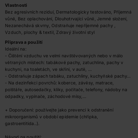
Vlastnosti
Bez agresivních reziduí, Dermatologicky testováno, Příjemná
vůně, Bez oplachování, Dlouhotrvající vůně, Jemné složení,
Nezanechává skvrny, Odstraňuje nepříjemné pachy ,
Vzduch, plochy & textil, Zdravý životní styl
Příprava a použití
Ideální na:
- Čištění vzduchu ve velmi navštěvovaných nebo v málo
větraných místech: tabákové pachy, zatuchlina, pachy v
kuchyni, na toaletách, ve skříni, v autě, ...
- Odstraňuje zápach tabáku, zatuchliny, kuchyňské pachy...
- Na dezinfekci povrchů: koberce, závěsy, matrace,
polštáře, autosedačky, kliky, počítače, telefony, nádoby na
odpadky, vypínače, záchodové mísy,...
+ Doporučení: používejte jako prevenci k odstranění
mikroorganismů v období epidemie (chřipka,
gastroentitida..).
Návod na použití: