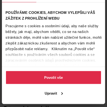
POUŽÍVÁME COOKIES, ABYCHOM VYLEPŠILI VÁŠ
ZÁŽITEK Z PROHLÍŽENÍ WEBU
Pracujeme s cookies a osobními údaji, aby naše služby
běžely, jak mají, abychom věděli, co se na našich
stránkách děje, mohli vám nabízet užitečné funkce, mohli
zlepšit zákaznickou zkušenost a abychom vám mohli
přizpůsobit naše reklamy. Kliknutím na „Povolit vše“
souhlasíte s používáním všech souborů cookies a se
Doručení zdarma
Věrnostní slevy
zpracováním osobních údajů prostřednictvím cookies.
při nákupu nad 1 200 Kč
ušetřete s Teta klubem
Více informací naleznete v našich
Zásadách ochrany
osobních údajů
.
Povolit vše
Vyzvednutí na
Široká síť prodejen
prodejně
přes 500 prodejen po
celé ČR.
už do 60 minut.
Upravit