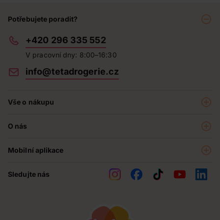
Potřebujete poradit?
+420 296 335 552
V pracovní dny: 8:00–16:30
info@tetadrogerie.cz
Vše o nákupu
Akce a výhodné nabídky
O nás
Teta klub
O nás
Prodejny
Mobilní aplikace
Kariéra - aktuální nabídka
O e-shopu
Teta pomáhá
Sledujte nás
Obchodní podmínky
Historie
Reklamační řád
Jak chráníme osobní údaje
Nejčastější otázky