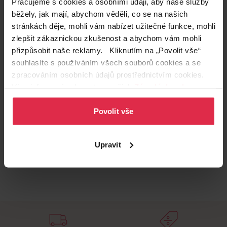
Pracujeme s cookies a osobními údaji, aby naše služby
Podobné produkty
běžely, jak mají, abychom věděli, co se na našich
stránkách děje, mohli vám nabízet užitečné funkce, mohli
zlepšit zákaznickou zkušenost a abychom vám mohli
přizpůsobit naše reklamy. Kliknutím na „Povolit vše“
souhlasíte s používáním všech souborů cookies a se
zpracováním osobních údajů prostřednictvím cookies.
Více informací naleznete v našich
Zásadách ochrany
osobních údajů
.
Povolit vše
Upravit