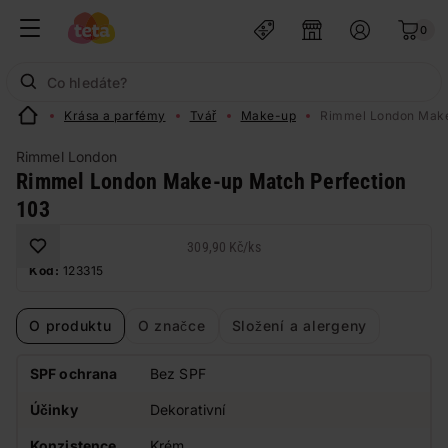
0
Krása a parfémy
Tvář
Make-up
Rimmel London Make
Rimmel London
Rimmel London Make-up Match Perfection
103
309,90 Kč
/
ks
Kód:
123315
O produktu
O značce
Složení a alergeny
SPF ochrana
Bez SPF
Účinky
Dekorativní
Konzistence
Krém