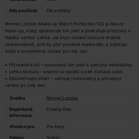
Kdy používat
Dle potřeby
Rimmel London Make-up Match Perfection 103 je tekutý
make-up, který sjednocuje tón pleti a poskytuje přirozený a
hladký vzhled. Lehké, ale krycí složení zakrývá drobné
nedokonalosti, aniž by pleť působila maskovitě, a zajišťuje
svěží a rovnoměrný vzhled po celý den.
• Přirozené krytí – vyrovnává tón pleti a zakrývá nedostatky.
• Lehká textura – snadno se nanáší a pleť zůstává svěží.
• Dlouhotrvající efekt – udržuje rovnoměrný a přirozený
vzhled po celý den.
Značka
Rimmel London
Doplňkové
Cruelty-free
informace
Vhodné pro
Pro ženy
Odstín
Světlý