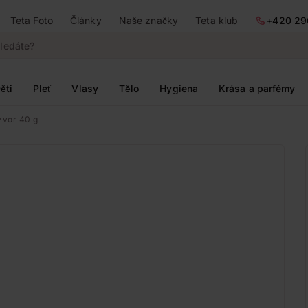
Teta Foto
Články
Naše značky
Teta klub
+420 29
ěti
Pleť
Vlasy
Tělo
Hygiena
Krása a parfémy
vor 40 g