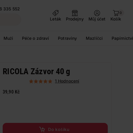
6 335 552
0
Leták
Prodejny
Můj účet
Košík
Muži
Péče o zdraví
Potraviny
Mazlíčci
Papírnictv
RICOLA Zázvor 40 g
1 Hodnocení
39,90 Kč
Do košíku