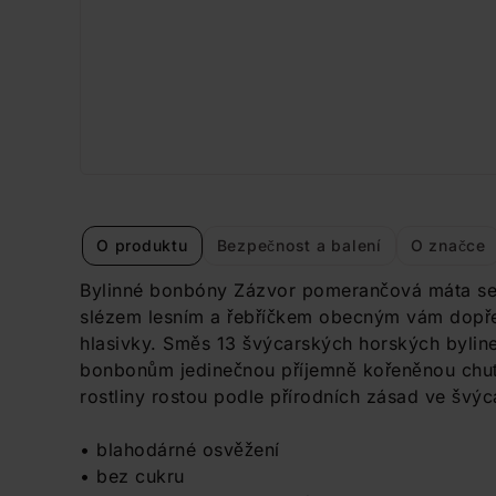
O produktu
Bezpečnost a balení
O značce
Bylinné bonbóny Zázvor pomerančová máta se 
slézem lesním a řebříčkem obecným vám dopřej
hlasivky. Směs 13 švýcarských horských bylinek
bonbonům jedinečnou příjemně kořeněnou chuť.
rostliny rostou podle přírodních zásad ve švý
• blahodárné osvěžení
• bez cukru