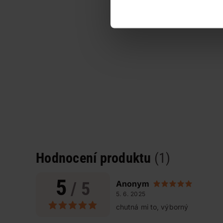
Hodnocení produktu
(1)
5
/ 5
Anonym
5. 6. 2025
chutná mi to, výborný