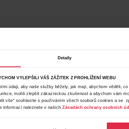
Detaily
CHOM VYLEPŠILI VÁŠ ZÁŽITEK Z PROHLÍŽENÍ WEBU
mi údaji, aby naše služby běžely, jak mají, abychom věděli, co
funkce, mohli zlepšit zákaznickou zkušenost a abychom vám moh
lit vše“ souhlasíte s používáním všech souborů cookies a se 
e informací naleznete v našich
Zásadách ochrany osobních úd