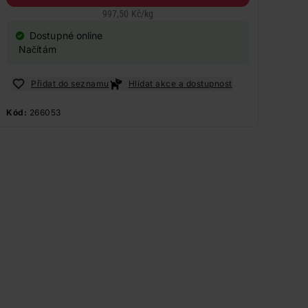
997,50 Kč
/
kg
Dostupné online
Načítám
Přidat do seznamu
Hlídat akce a dostupnost
Kód:
266053