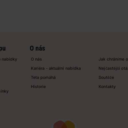
pu
O nás
 nabídky
O nás
Jak chráníme o
Kariéra - aktuální nabídka
Nejčastější ot
Teta pomáhá
Soutěže
Historie
Kontakty
ínky