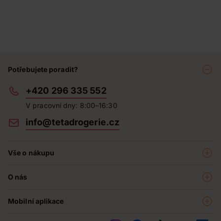
Potřebujete poradit?
+420 296 335 552
V pracovní dny: 8:00–16:30
info@tetadrogerie.cz
Vše o nákupu
Akce a výhodné nabídky
O nás
Teta klub
O nás
Prodejny
Mobilní aplikace
Kariéra - aktuální nabídka
O e-shopu