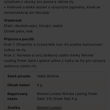
výtažkem z okurky pro jemné a vláčné rty
• Krémové a lehké složení s výraznými pigmenty, které se
nerozmazávají ani nerozpíjí
Vlastnosti
Efekt: dlouhotrvající, tónující, lesklá
Účinek:péče, lesk
Příprava a použití
Krok 1: Ohraničte a zvýrazněte tvar rtů snadno konturovací
tužkou na rty.
Krok 2: Naneste si svůj oblíbený odstín rtěnky Rimmel
Lasting Finish Satin Lipstick přímo z tužky na rty pro výrazný
saténový odstín rtů.
Země původu
Velká Británie
Obsah balení
4 g
Regulovaný
Rimmel London Rtěnka Lasting Finish
název
Satin 310 Street Red 4 g
Značka
Rimmel London