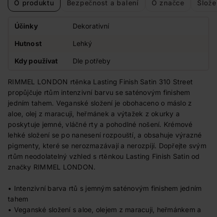
O produktu
Bezpečnost a balení
O značce
Slože
Účinky
Dekorativní
Hutnost
Lehký
Kdy používat
Dle potřeby
RIMMEL LONDON rtěnka Lasting Finish Satin 310 Street
propůjčuje rtům intenzivní barvu se saténovým finishem
jedním tahem. Veganské složení je obohaceno o máslo z
aloe, olej z maracuji, heřmánek a výtažek z okurky a
poskytuje jemné, vláčné rty a pohodlné nošení. Krémové
lehké složení se po nanesení rozpouští, a obsahuje výrazné
pigmenty, které se nerozmazávají a nerozpíjí. Dopřejte svým
rtům neodolatelný vzhled s rtěnkou Lasting Finish Satin od
značky RIMMEL LONDON.
• Intenzivní barva rtů s jemným saténovým finishem jedním
tahem
• Veganské složení s aloe, olejem z maracuji, heřmánkem a