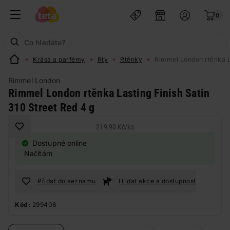
0
Krása a parfémy
Rty
Rtěnky
Rimmel London rtěnka La
Rimmel London
Rimmel London rtěnka Lasting Finish Satin
310 Street Red 4 g
219,90 Kč
/
ks
Dostupné online
Načítám
Přidat do seznamu
Hlídat akce a dostupnost
Kód:
299408