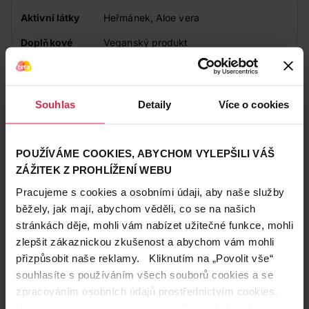
Aktivní látky
Heřmánek, Aloe vera
Doplňkové
Veganský produkt
informace
Působení
Lesk, Pečující
Souhlas
Detaily
Více o cookies
Zákazníci také často nakupují
POUŽÍVÁME COOKIES, ABYCHOM VYLEPŠILI VÁŠ
ZÁŽITEK Z PROHLÍŽENÍ WEBU
Pracujeme s cookies a osobními údaji, aby naše služby
běžely, jak mají, abychom věděli, co se na našich
stránkách děje, mohli vám nabízet užitečné funkce, mohli
zlepšit zákaznickou zkušenost a abychom vám mohli
přizpůsobit naše reklamy. Kliknutím na „Povolit vše“
souhlasíte s používáním všech souborů cookies a se
zpracováním osobních údajů prostřednictvím cookies.
Více informací naleznete v našich
Zásadách ochrany