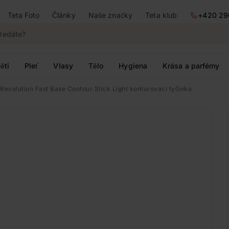
Teta Foto
Články
Naše značky
Teta klub
+420 29
ěti
Pleť
Vlasy
Tělo
Hygiena
Krása a parfémy
Revolution Fast Base Contour Stick Light konturovací tyčinka