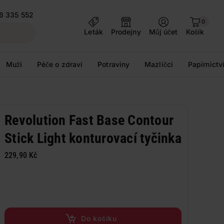
6 335 552
0
Leták
Prodejny
Můj účet
Košík
Muži
Péče o zdraví
Potraviny
Mazlíčci
Papírnictv
Revolution Fast Base Contour
Stick Light konturovací tyčinka
229,90 Kč
Do košíku