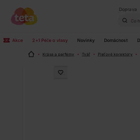
Doprava
Akce
2+1 Péče o vlasy
Novinky
Domácnost
D
Krása a parfémy
Tvář
Pleťové korektory