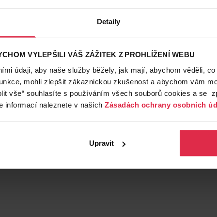
Detaily
CHOM VYLEPŠILI VÁŠ ZÁŽITEK Z PROHLÍŽENÍ WEBU
mi údaji, aby naše služby běžely, jak mají, abychom věděli, co
funkce, mohli zlepšit zákaznickou zkušenost a abychom vám moh
lit vše“ souhlasíte s používáním všech souborů cookies a se 
e informací naleznete v našich
Zásadách ochrany osobních úd
Upravit