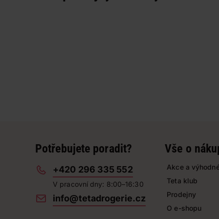
Potřebujete poradit?
Vše o náku
Akce a výhodné
+420 296 335 552
Teta klub
V pracovní dny: 8:00–16:30
Prodejny
info@tetadrogerie.cz
O e-shopu