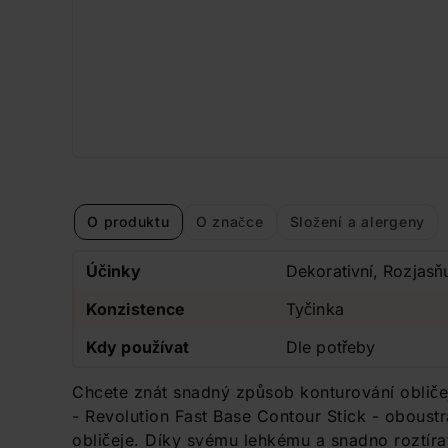
O produktu
O značce
Složení a alergeny
Účinky
Dekorativní, Rozjasňu
Konzistence
Tyčinka
Kdy používat
Dle potřeby
Chcete znát snadný způsob konturování obliče
- Revolution Fast Base Contour Stick - oboust
obličeje. Díky svému lehkému a snadno roztírat