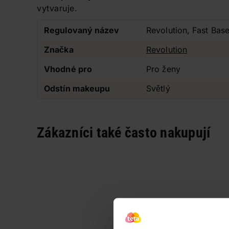
vytvaruje.
Regulovaný název
Revolution, Fast Base
Značka
Revolution
Vhodné pro
Pro ženy
Odstín makeupu
Světlý
Zákazníci také často nakupují