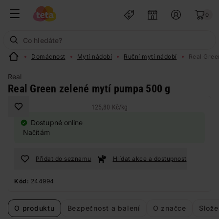
0
Domácnost
Mytí nádobí
Ruční mytí nádobí
Real Gree
Real
Real Green zelené mytí pumpa 500 g
125,80 Kč
/
kg
Dostupné online
Načítám
Přidat do seznamu
Hlídat akce a dostupnost
Kód:
244994
O produktu
Bezpečnost a balení
O značce
Slože