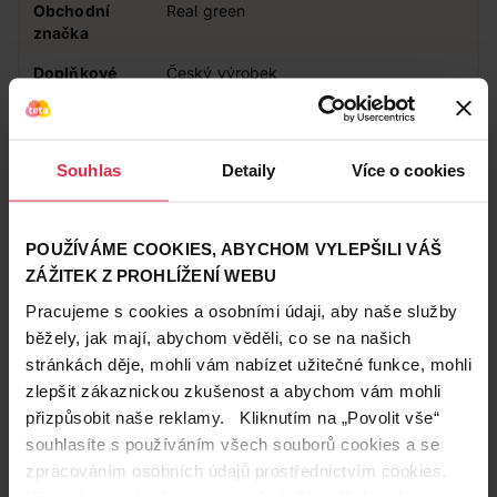
Obchodní
Real green
značka
Doplňkové
Český výrobek
informace
Vůně
Svěží
Souhlas
Detaily
Více o cookies
Zákazníci také často nakupují
POUŽÍVÁME COOKIES, ABYCHOM VYLEPŠILI VÁŠ
ZÁŽITEK Z PROHLÍŽENÍ WEBU
Pracujeme s cookies a osobními údaji, aby naše služby
běžely, jak mají, abychom věděli, co se na našich
stránkách děje, mohli vám nabízet užitečné funkce, mohli
zlepšit zákaznickou zkušenost a abychom vám mohli
přizpůsobit naše reklamy. Kliknutím na „Povolit vše“
souhlasíte s používáním všech souborů cookies a se
zpracováním osobních údajů prostřednictvím cookies.
Více informací naleznete v našich
Zásadách ochrany