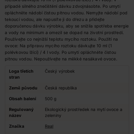
případě silného znečištění dávku zdvojnásobte. Po umytí
opláchněte nádobí čistou pitnou vodou. Nemyjte nádobí pod
tekoucí vodou, ale napusťte ji do dřezu a přidejte
doporučenou dávku výrobku, aby se snížila spotřeba energie
a vody na minimum a omezil se dopad na životní prostředí.
Používejte co nejnižší teplotu mycího roztoku. Použití na
ovoce: Na přípravu mycího roztoku dávkujte 10 ml (1
polévkovou lžíci) / 4 l vody. Po umytí opláchněte čistou
pitnou vodou. Nepoužívejte na měkké nasákavé ovoce.
Loga třetích
Český výrobek
stran
Země původu
Česká republika
Obsah balení
500 g
Regulovaný
Ekologický prostředek na mytí ovoce a
název
zeleniny
Značka
Real