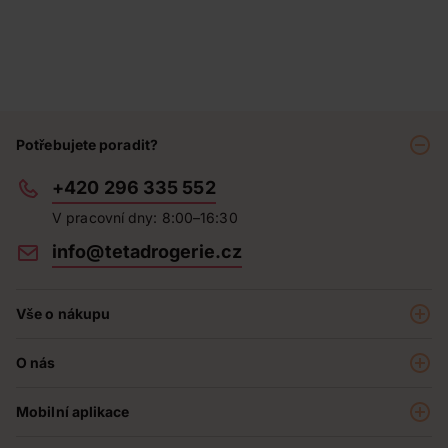
Potřebujete poradit?
+420 296 335 552
V pracovní dny: 8:00–16:30
info@tetadrogerie.cz
Vše o nákupu
Akce a výhodné nabídky
O nás
Teta klub
O nás
Prodejny
Mobilní aplikace
Kariéra - aktuální nabídka
O e-shopu