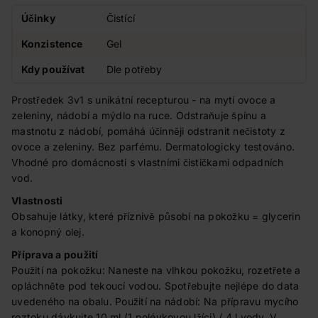
Účinky
Čistící
Konzistence
Gel
Kdy používat
Dle potřeby
Prostředek 3v1 s unikátní recepturou - na mytí ovoce a
zeleniny, nádobí a mýdlo na ruce. Odstraňuje špínu a
mastnotu z nádobí, pomáhá účinněji odstranit nečistoty z
ovoce a zeleniny. Bez parfému. Dermatologicky testováno.
Vhodné pro domácnosti s vlastními čističkami odpadních
vod.
Vlastnosti
Obsahuje látky, které příznivě působí na pokožku = glycerin
a konopný olej.
Příprava a použití
Použití na pokožku: Naneste na vlhkou pokožku, rozetřete a
opláchněte pod tekoucí vodou. Spotřebujte nejlépe do data
uvedeného na obalu. Použití na nádobí: Na přípravu mycího
roztoku dávkujte 10 ml (1 polévkovou lžíci) / 4 l vody. V