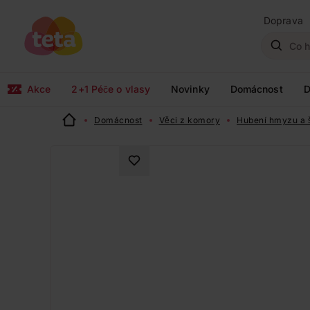
Doprava
Akce
2+1 Péče o vlasy
Novinky
Domácnost
D
Domácnost
Věci z komory
Hubení hmyzu a 