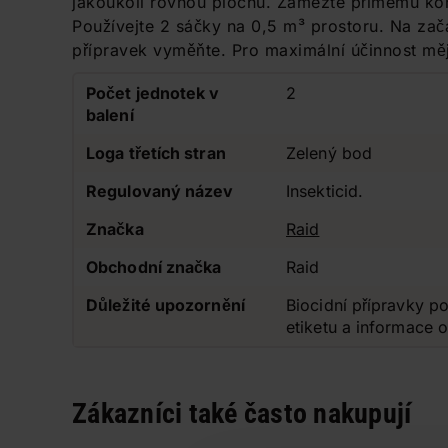
jakoukoli rovnou plochu. Zamezte přímému ko
Používejte 2 sáčky na 0,5 m³ prostoru. Na za
přípravek vyměňte. Pro maximální účinnost mějt
Počet jednotek v
2
balení
Loga třetích stran
Zelený bod
Regulovaný název
Insekticid.
Značka
Raid
Obchodní značka
Raid
Důležité upozornění
Biocidní přípravky po
etiketu a informace 
Zákazníci také často nakupují