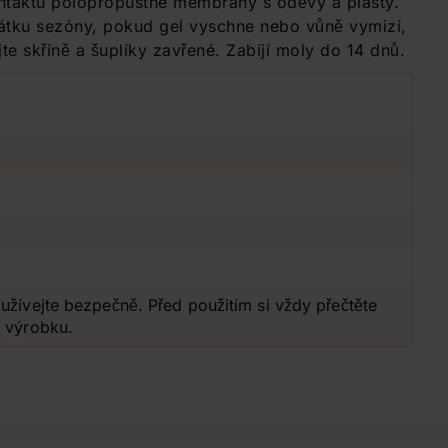
ntaktu polopropustné membrány s oděvy a plasty.
čátku sezóny, pokud gel vyschne nebo vůně vymizí,
e skříně a šuplíky zavřené. Zabíjí moly do 14 dnů.
užívejte bezpečně. Před použitím si vždy přečtěte
o výrobku.