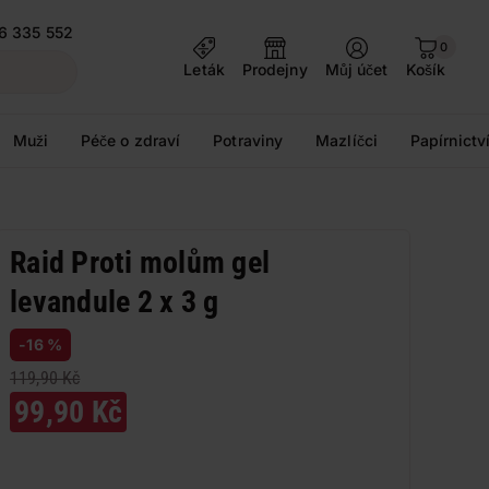
6 335 552
0
Leták
Prodejny
Můj účet
Košík
Muži
Péče o zdraví
Potraviny
Mazlíčci
Papírnictv
Raid Proti molům gel
levandule 2 x 3 g
-16 %
119,90 Kč
99,90 Kč