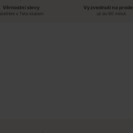
Věrnostní slevy
Vyzvednutí na prode
ušetřete s Teta klubem
už do 60 minut.