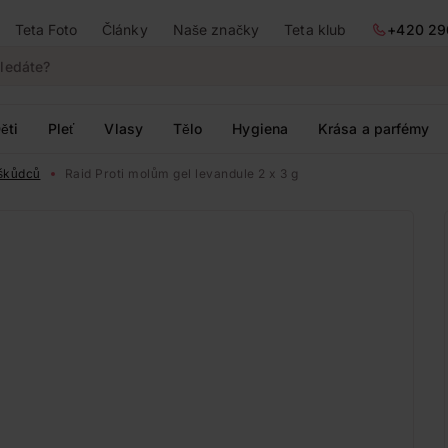
Teta Foto
Články
Naše značky
Teta klub
+420 29
ěti
Pleť
Vlasy
Tělo
Hygiena
Krása a parfémy
škůdců
Raid Proti molům gel levandule 2 x 3 g