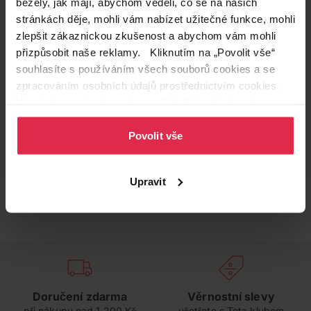
běžely, jak mají, abychom věděli, co se na našich
stránkách děje, mohli vám nabízet užitečné funkce, mohli
zlepšit zákaznickou zkušenost a abychom vám mohli
přizpůsobit naše reklamy. Kliknutím na „Povolit vše“
souhlasíte s používáním všech souborů cookies a se
zpracováním osobních údajů prostřednictvím cookies.
Více informací naleznete v našich
Zásadách ochrany
osobních údajů
.
Povolit vše
Upravit
Doručení zdarma
Věrnostní slevy
při nákupu nad 1 200 Kč
ušetřete s Teta klubem