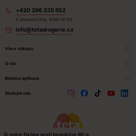
+420 296 335 552
V pracovní dny: 8:00–16:30
info@tetadrogerie.cz
Vše o nákupu
Akce a výhodné nabídky
O nás
Teta klub
O nás
Prodejny
Mobilní aplikace
Kariéra - aktuální nabídka
O e-shopu
Teta pomáhá
Sledujte nás
Obchodní podmínky
Historie
Reklamační řád
Jak chráníme osobní údaje
Nejčastější otázky
Soutěže
Q svíce Ozóna proti komárům 90 g
Kontakty