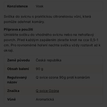
Konzistence
Vosk
Svíčka do svícnu s praktickou citronelovou vůní, která
pomůže odehnat komáry.
Příprava a použití
Umístěte svíčku do vhodného svícnu nebo na nehořlavý
povrch. Před každým zapálením zkraťte knot na cca 0,5-1
cm. Pro rovnoměrné hoření nechte svíčku vždy roztavit až k
okraji.
Země původu
Česká republika
Obsah balení
90 g
Regulovaný
Q svíce ozona 90g proti komárům
název
Značka
Q svíce Ozóna
Vůně
Aromatická