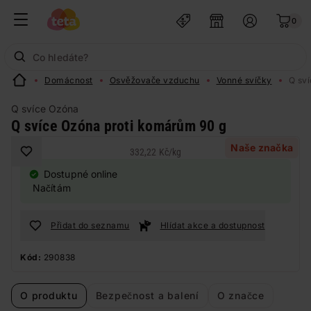
0
Domácnost
Osvěžovače vzduchu
Vonné svíčky
Q sv
Q svíce Ozóna
Q svíce Ozóna proti komárům 90 g
Naše značka
332,22 Kč
/
kg
Dostupné online
Načítám
Přidat do seznamu
Hlídat akce a dostupnost
Kód:
290838
O produktu
Bezpečnost a balení
O značce