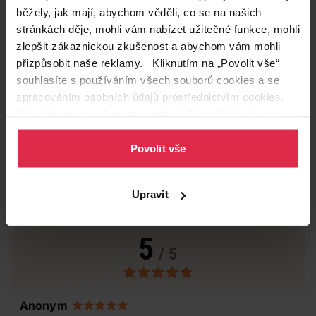
běžely, jak mají, abychom věděli, co se na našich
stránkách děje, mohli vám nabízet užitečné funkce, mohli
zlepšit zákaznickou zkušenost a abychom vám mohli
přizpůsobit naše reklamy. Kliknutím na „Povolit vše“
souhlasíte s používáním všech souborů cookies a se
zpracováním osobních údajů prostřednictvím cookies.
Více informací naleznete v našich
Zásadách ochrany
osobních údajů
.
Povolit vše
Upravit
Hodnocení produktu
(3)
5
/ 5
Anonym