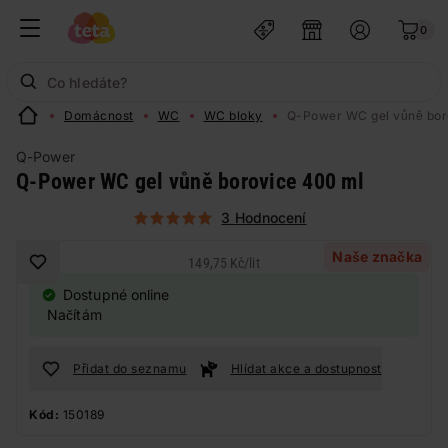
0
Domácnost
WC
WC bloky
Q-Power WC gel vůně bor
Q-Power
Q-Power WC gel vůně borovice 400 ml
3 Hodnocení
Naše značka
149,75 Kč
/
lit
Dostupné online
Načítám
Přidat do seznamu
Hlídat akce a dostupnost
Kód:
150189