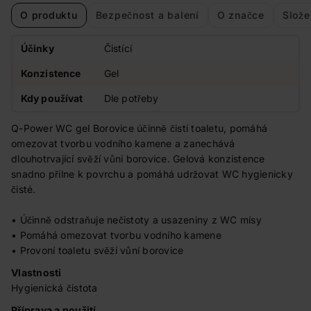
O produktu
Bezpečnost a balení
O značce
Slože
Účinky
Čistící
Konzistence
Gel
Kdy používat
Dle potřeby
Q-Power WC gel Borovice účinně čistí toaletu, pomáhá
omezovat tvorbu vodního kamene a zanechává
dlouhotrvající svěží vůni borovice. Gelová konzistence
snadno přilne k povrchu a pomáhá udržovat WC hygienicky
čisté.
• Účinně odstraňuje nečistoty a usazeniny z WC mísy
• Pomáhá omezovat tvorbu vodního kamene
• Provoní toaletu svěží vůní borovice
Vlastnosti
Hygienická čistota
Příprava a použití