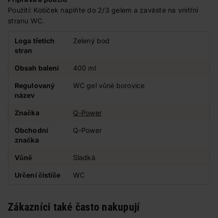
Použití: Košíček naplňte do 2/3 gelem a zavěste na vnitřní
stranu WC.
Loga třetích
Zelený bod
stran
Obsah balení
400 ml
Regulovaný
WC gel vůně borovice
název
Značka
Q-Power
Obchodní
Q-Power
značka
Vůně
Sladká
Určení čističe
WC
Zákazníci také často nakupují