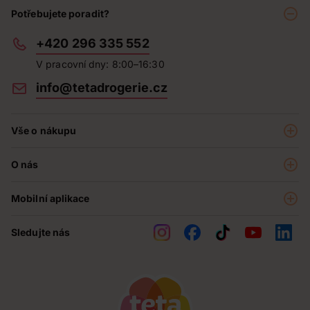
Potřebujete poradit?
+420 296 335 552
V pracovní dny: 8:00–16:30
info@tetadrogerie.cz
Vše o nákupu
Akce a výhodné nabídky
O nás
Teta klub
O nás
Prodejny
Mobilní aplikace
Kariéra - aktuální nabídka
O e-shopu
Teta pomáhá
Sledujte nás
Obchodní podmínky
Historie
Reklamační řád
Jak chráníme osobní údaje
Nejčastější otázky
Soutěže