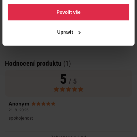
osobních údajů
.
Povolit vše
Upravit
Hodnocení produktu
(1)
5
/ 5
Anonym
21. 8. 2025
spokojenost