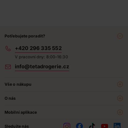
Potřebujete poradit?
+420 296 335 552
V pracovní dny: 8:00–16:30
info@tetadrogerie.cz
Vše o nákupu
Akce a výhodné nabídky
O nás
Teta klub
O nás
Prodejny
Mobilní aplikace
Kariéra - aktuální nabídka
O e-shopu
Teta pomáhá
Sledujte nás
Obchodní podmínky