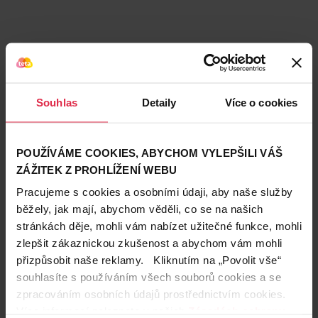
Souhlas
Detaily
Více o cookies
POUŽÍVÁME COOKIES, ABYCHOM VYLEPŠILI VÁŠ
ZÁŽITEK Z PROHLÍŽENÍ WEBU
Podobné produkty
Pracujeme s cookies a osobními údaji, aby naše služby
běžely, jak mají, abychom věděli, co se na našich
stránkách děje, mohli vám nabízet užitečné funkce, mohli
zlepšit zákaznickou zkušenost a abychom vám mohli
přizpůsobit naše reklamy. Kliknutím na „Povolit vše“
souhlasíte s používáním všech souborů cookies a se
zpracováním osobních údajů prostřednictvím cookies.
Více informací naleznete v našich
Zásadách ochrany