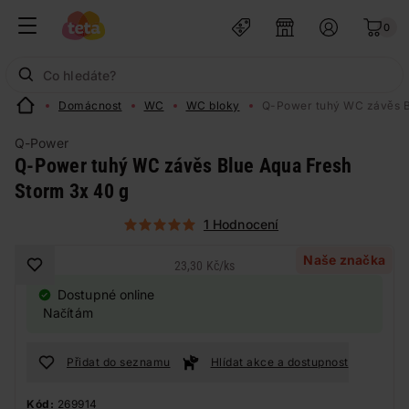
0
Domácnost
WC
WC bloky
Q-Power tuhý WC závěs B
Q-Power
Q-Power tuhý WC závěs Blue Aqua Fresh
Storm 3x 40 g
1 Hodnocení
Naše značka
23,30 Kč
/
ks
Dostupné online
Načítám
Přidat do seznamu
Hlídat akce a dostupnost
Kód:
269914