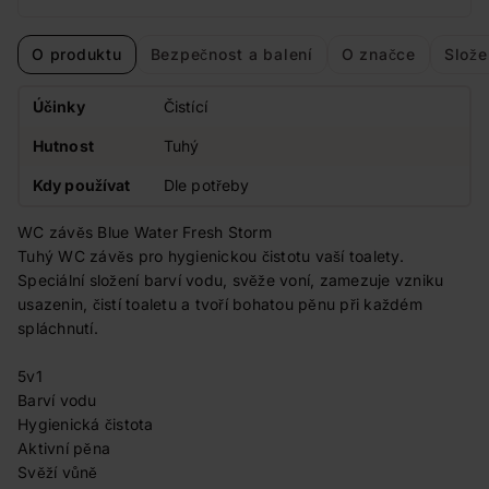
O produktu
Bezpečnost a balení
O značce
Slože
Účinky
Čistící
Hutnost
Tuhý
Kdy používat
Dle potřeby
WC závěs Blue Water Fresh Storm
Tuhý WC závěs pro hygienickou čistotu vaší toalety.
Speciální složení barví vodu, svěže voní, zamezuje vzniku
usazenin, čistí toaletu a tvoří bohatou pěnu při každém
spláchnutí.
5v1
Barví vodu
Hygienická čistota
Aktivní pěna
Svěží vůně