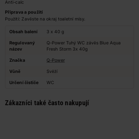
Anti-calc
Příprava a použití
Použití: Zavěste na okraj toaletní mísy.
Obsah balení
3 x 40 g
Regulovaný
Q-Power Tuhý WC závěs Blue Aqua
název
Fresh Storm 3x 40g
Značka
Q-Power
Vůně
Svěží
Určení čističe
WC
Zákazníci také často nakupují