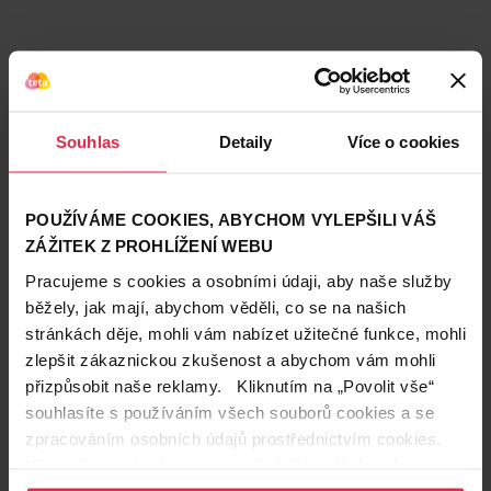
Podobné produkty
Souhlas
Detaily
Více o cookies
POUŽÍVÁME COOKIES, ABYCHOM VYLEPŠILI VÁŠ
ZÁŽITEK Z PROHLÍŽENÍ WEBU
Pracujeme s cookies a osobními údaji, aby naše služby
běžely, jak mají, abychom věděli, co se na našich
stránkách děje, mohli vám nabízet užitečné funkce, mohli
zlepšit zákaznickou zkušenost a abychom vám mohli
přizpůsobit naše reklamy. Kliknutím na „Povolit vše“
souhlasíte s používáním všech souborů cookies a se
zpracováním osobních údajů prostřednictvím cookies.
Více informací naleznete v našich
Zásadách ochrany
osobních údajů
.