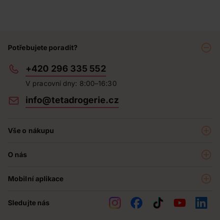
Potřebujete poradit?
+420 296 335 552
V pracovní dny: 8:00–16:30
info@tetadrogerie.cz
Vše o nákupu
Akce a výhodné nabídky
O nás
Teta klub
O nás
Prodejny
Mobilní aplikace
Kariéra - aktuální nabídka
O e-shopu
Teta pomáhá
Sledujte nás
Obchodní podmínky
Historie
Reklamační řád