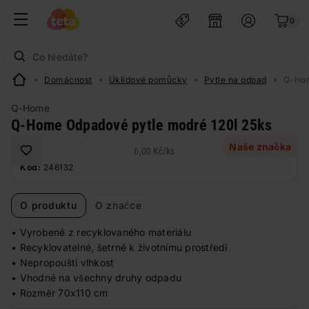
0
Domácnost
Úklidové pomůcky
Pytle na odpad
Q-Hom
Q-Home
Q-Home Odpadové pytle modré 120l 25ks
Naše značka
6,00 Kč
/
ks
Kód:
246132
O produktu
O značce
• Vyrobené z recyklovaného materiálu
• Recyklovatelné, šetrné k životnímu prostředí
• Nepropouští vlhkost
• Vhodné na všechny druhy odpadu
• Rozměr 70x110 cm