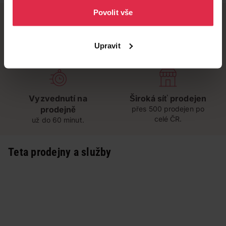
Povolit vše
Doručení zdarma
Věrnostní slevy
Upravit
při nákupu nad 1 200 Kč
ušetřete s Teta klubem
Vyzvednutí na
Široká síť prodejen
prodejně
přes 500 prodejen po
celé ČR.
už do 60 minut.
Teta prodejny a služby