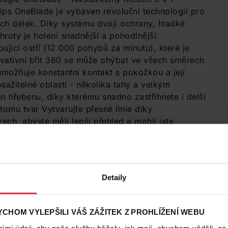
ips OneBlade je vybaven revoluční technologií pro
ch délek. Díky systému dvojí ochrany, hladké
oty je holení snadnější a pohodlnější.
ující ostří (12 000 pohybů za minutu), které je
Inovativní břit 360 se může ohýbat ve všech směrech
umožňuje konstantní kontakt s pokožkou a její
osažitelné oblasti - několika tahy a velkým
n hřebenu, díky kterému snadno zastřihnete i delší
tomu tvar Vytvarujte přesné linie díky
ch, abyste měli lepší přehled a mohli jste
svůj styl za pár vteřin! Oholte to Zastřihovač
diční žiletka, takže vám nepodráždí kůži. Běžte
upky jakékoli délky na obličeji i těle. Je vybaven
tělo. Dvoustranný břit OneBlade kopíruje obrysy
Detaily
třihovat a holit všechny části obličeje. Dodejte
bem břitu v kterémkoli směru vytvořte čisté linie.
 pokožky a získejte další prvek ochrany pro citlivé
CHOM VYLEPŠILI VÁŠ ZÁŽITEK Z PROHLÍŽENÍ WEBU
hřeben na tělo (3 mm) a zastřihujte snadno ve
mi údaji, aby naše služby běžely, jak mají, abychom věděli, co