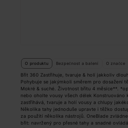
O produktu
Bezpečnost a balení
O značce
Břit 360 Zastřihuje, tvaruje & holí jakkoliv dlo
Pohybuje se jakýmkoli směrem pro dosažení tě
Mokré & suché. Životnost břitu 4 měsíce**. *opr
nebo oholte vousy všech délek Konstruováno k
zastřihává, tvaruje a holí vousy a chlupy jakék
Několika tahy jednoduše upravte i těžko dost
za použití několika nástrojů. OneBlade zvládn
břit: navržený pro přesné tahy a snadné ovládán