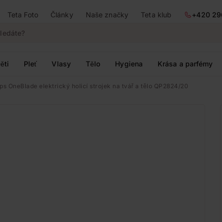
Teta Foto
Články
Naše značky
Teta klub
+420 29
ěti
Pleť
Vlasy
Tělo
Hygiena
Krása a parfémy
ips OneBlade elektrický holicí strojek na tvář a tělo QP2824/20