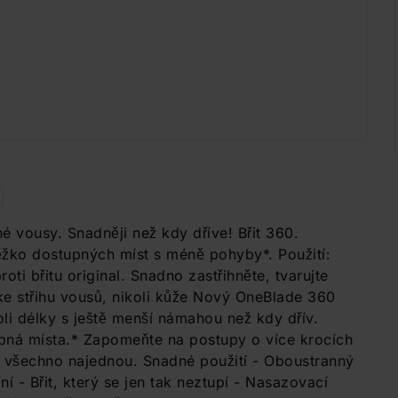
uhé vousy. Snadněji než kdy dříve! Břit 360.
žko dostupných míst s méně pohyby*. Použití:
oti břitu original. Snadno zastřihněte, tvarujte
e střihu vousů, nikoli kůže Nový OneBlade 360
oli délky s ještě menší námahou než kdy dřív.
upná místa.* Zapomeňte na postupy o více krocích
e všechno najednou. Snadné použití - Oboustranný
í - Břit, který se jen tak neztupí - Nasazovací