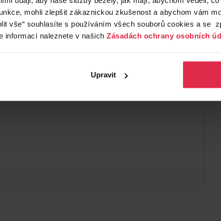
it z nerezové oceli, který vydrží až 4 měsíce**,
funkce, mohli zlepšit zákaznickou zkušenost a abychom vám moh
tu zobrazí ikona vysunutí, jeho výkon už nemusí být
lit vše“ souhlasíte s používáním všech souborů cookies a se 
ačase břit vyměnit. Nabíjení přes USB-A Můžete
e informací naleznete v našich
Zásadách ochrany osobních úd
i každodenní péči i pro cestování. * Oproti
2 kompletních oholeních za týden. Skutečné
Upravit