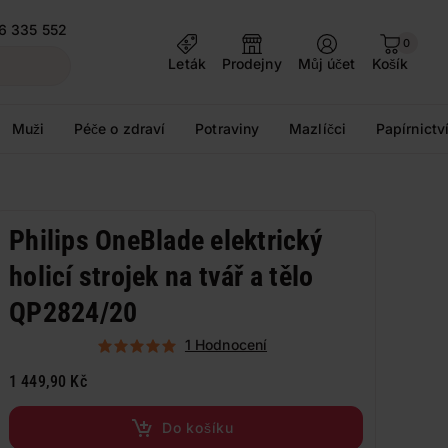
6 335 552
0
Leták
Prodejny
Můj účet
Košík
Muži
Péče o zdraví
Potraviny
Mazlíčci
Papírnictv
Philips OneBlade elektrický
holicí strojek na tvář a tělo
QP2824/20
1 Hodnocení
1 449,90 Kč
Do košíku