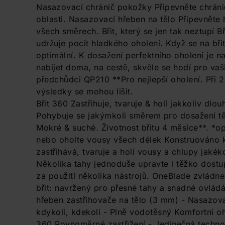
Nasazovací chránič pokožky Připevněte chránič
oblasti. Nasazovací hřeben na tělo Připevněte 
všech směrech. Břit, který se jen tak neztupí Bř
udržuje pocit hladkého oholení. Když se na bři
optimální. K dosažení perfektního oholení je n
nabíjet doma, na cestě, skvěle se hodí pro vaš
předchůdci QP210 **Pro nejlepší oholení. Při 
výsledky se mohou lišit.
Břit 360 Zastřihuje, tvaruje & holí jakkoliv dlo
Pohybuje se jakýmkoli směrem pro dosažení tě
Mokré & suché. Životnost břitu 4 měsíce**. *opr
nebo oholte vousy všech délek Konstruováno k
zastřihává, tvaruje a holí vousy a chlupy jakék
Několika tahy jednoduše upravte i těžko dost
za použití několika nástrojů. OneBlade zvládn
břit: navržený pro přesné tahy a snadné ovládán
hřeben zastřihovače na tělo (3 mm) - Nasazovac
kdykoli, kdekoli - Plně vodotěsný Komfortní oho
360 Rovnoměrné zastřižení - Jedinečná technol