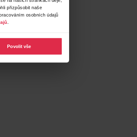
li přizpůsobit naše
zpracováním osobních údajů
ajů
.
Povolit vše