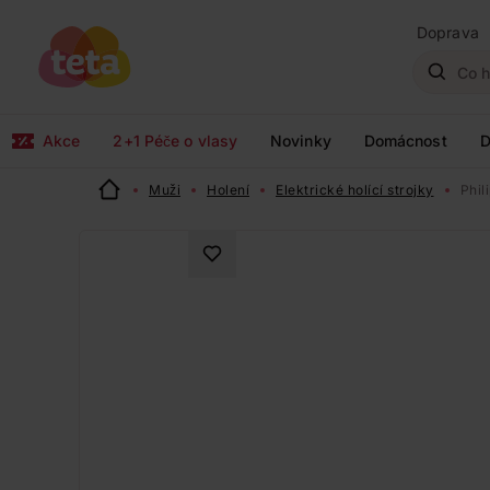
Doprava
Akce
2+1 Péče o vlasy
Novinky
Domácnost
D
Muži
Holení
Elektrické holící strojky
Phil