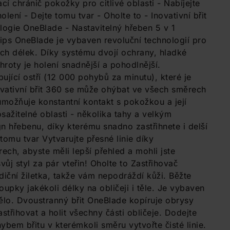
í chránič pokožky pro citlivé oblasti - Nabíjejte
lení - Dejte tomu tvar - Oholte to - Inovativní břit
ogie OneBlade - Nastavitelný hřeben 5 v 1
ips OneBlade je vybaven revoluční technologií pro
ch délek. Díky systému dvojí ochrany, hladké
oty je holení snadnější a pohodlnější.
ující ostří (12 000 pohybů za minutu), které je
Inovativní břit 360 se může ohýbat ve všech směrech
umožňuje konstantní kontakt s pokožkou a její
osažitelné oblasti - několika tahy a velkým
n hřebenu, díky kterému snadno zastřihnete i delší
tomu tvar Vytvarujte přesné linie díky
ch, abyste měli lepší přehled a mohli jste
svůj styl za pár vteřin! Oholte to Zastřihovač
diční žiletka, takže vám nepodráždí kůži. Běžte
upky jakékoli délky na obličeji i těle. Je vybaven
tělo. Dvoustranný břit OneBlade kopíruje obrysy
třihovat a holit všechny části obličeje. Dodejte
bem břitu v kterémkoli směru vytvořte čisté linie.