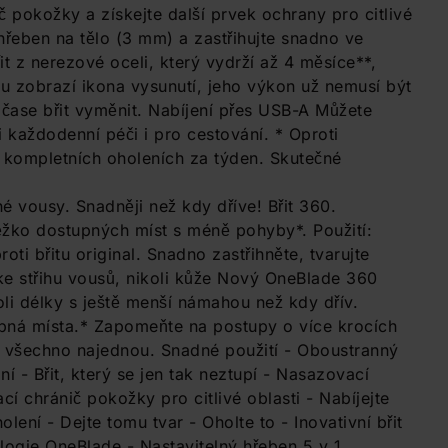
 pokožky a získejte další prvek ochrany pro citlivé
hřeben na tělo (3 mm) a zastřihujte snadno ve
it z nerezové oceli, který vydrží až 4 měsíce**,
tu zobrazí ikona vysunutí, jeho výkon už nemusí být
ačase břit vyměnit. Nabíjení přes USB-A Můžete
i každodenní péči i pro cestování. * Oproti
2 kompletních oholeních za týden. Skutečné
uhé vousy. Snadněji než kdy dříve! Břit 360.
žko dostupných míst s méně pohyby*. Použití:
oti břitu original. Snadno zastřihněte, tvarujte
e střihu vousů, nikoli kůže Nový OneBlade 360
oli délky s ještě menší námahou než kdy dřív.
upná místa.* Zapomeňte na postupy o více krocích
e všechno najednou. Snadné použití - Oboustranný
í - Břit, který se jen tak neztupí - Nasazovací
í chránič pokožky pro citlivé oblasti - Nabíjejte
lení - Dejte tomu tvar - Oholte to - Inovativní břit
ogie OneBlade - Nastavitelný hřeben 5 v 1