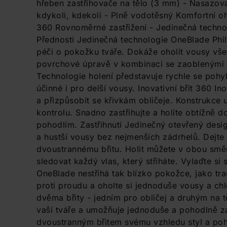
hřeben zastřihovače na tělo (3 mm) - Nasazovac
kdykoli, kdekoli - Plně vodotěsný Komfortní oho
360 Rovnoměrné zastřižení - Jedinečná technol
Přednosti Jedinečná technologie OneBlade Phil
péči o pokožku tváře. Dokáže oholit vousy vše
povrchové úpravě v kombinaci se zaoblenými hr
Technologie holení představuje rychle se pohyb
účinné i pro delší vousy. Inovativní břit 360 
a přizpůsobit se křivkám obličeje. Konstrukce 
kontrolu. Snadno zastřihujte a holíte obtížně d
pohodlím. Zastřihnutí Jedinečný otevřený desig
a hustší vousy bez nejmenších zádrhelů. Dejte 
dvoustrannému břitu. Holit můžete v obou směre
sledovat každý vlas, který stříháte. Vylaďte si 
OneBlade nestříhá tak blízko pokožce, jako tra
proti proudu a oholte si jednoduše vousy a chlo
dvěma břity - jedním pro obličej a druhým na 
vaší tváře a umožňuje jednoduše a pohodlně zas
dvoustranným břitem svému vzhledu styl a pohy