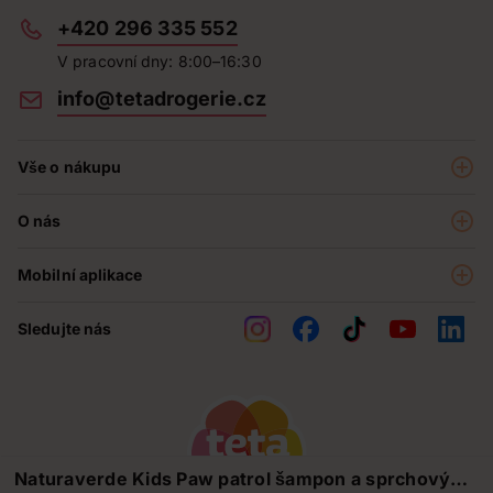
+420 296 335 552
V pracovní dny: 8:00–16:30
info@tetadrogerie.cz
Vše o nákupu
Akce a výhodné nabídky
O nás
Teta klub
O nás
Prodejny
Mobilní aplikace
Kariéra - aktuální nabídka
O e-shopu
Teta pomáhá
Sledujte nás
Obchodní podmínky
Historie
Reklamační řád
Jak chráníme osobní údaje
Nejčastější otázky
Soutěže
Naturaverde Kids Paw patrol šampon a sprchový
Kontakty