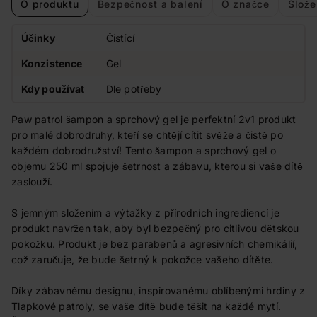
O produktu
Bezpečnost a balení
O značce
Slože
Účinky
Čistící
Konzistence
Gel
Kdy používat
Dle potřeby
Paw patrol šampon a sprchový gel je perfektní 2v1 produkt
pro malé dobrodruhy, kteří se chtějí cítit svěže a čistě po
každém dobrodružství! Tento šampon a sprchový gel o
objemu 250 ml spojuje šetrnost a zábavu, kterou si vaše dítě
zaslouží.
S jemným složením a výtažky z přírodních ingrediencí je
produkt navržen tak, aby byl bezpečný pro citlivou dětskou
pokožku. Produkt je bez parabenů a agresivních chemikálií,
což zaručuje, že bude šetrný k pokožce vašeho dítěte.
Díky zábavnému designu, inspirovanému oblíbenými hrdiny z
Tlapkové patroly, se vaše dítě bude těšit na každé mytí.