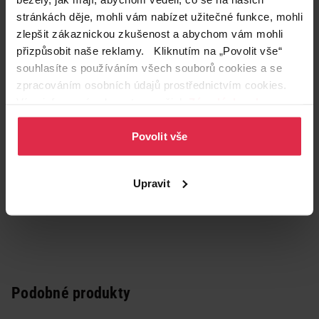
Zákazníci také často nakupují
stránkách děje, mohli vám nabízet užitečné funkce, mohli
zlepšit zákaznickou zkušenost a abychom vám mohli
přizpůsobit naše reklamy. Kliknutím na „Povolit vše“
souhlasíte s používáním všech souborů cookies a se
zpracováním osobních údajů prostřednictvím cookies.
Více informací naleznete v našich
Zásadách ochrany
osobních údajů
.
Povolit vše
Upravit
Podobné produkty