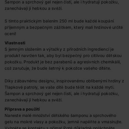
Šampon a sprchový gel nejen čistí, ale i hydratují pokožku,
zanechávají ji hebkou a svěží.
S tímto praktickým balením 250 ml bude každé koupání
příjemným a bezpečným zážitkem, který malí hrdinové určitě
ocení!
Vlastnosti
S jemným složením a výtažky z přírodních ingrediencí je
produkt navržen tak, aby byl bezpečný pro citlivou dětskou
pokožku. Produkt je bez parabenů a agresivních chemikálií,
což zaručuje, že bude šetrný k pokožce vašeho dítěte.
Díky zábavnému designu, inspirovanému oblíbenými hrdiny z
Tlapkové patroly, se vaše dítě bude těšit na každé mytí.
Šampon a sprchový gel nejen čistí, ale i hydratují pokožku,
zanechávají ji hebkou a svěží.
Příprava a použití
Naneste malé množství dětského šamponu a sprchového
gelu na mokré vlasy a pokožku, jemně napěňte a vmasírujte.
Vyhněte se kontaktu s očima! Poté důkladně opláchněte