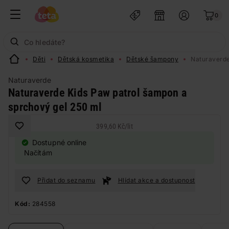
0
Děti
Dětská kosmetika
Dětské šampony
Naturaverde
Naturaverde
Naturaverde Kids Paw patrol šampon a
sprchový gel 250 ml
399,60 Kč
/
lit
Dostupné online
Načítám
Přidat do seznamu
Hlídat akce a dostupnost
Kód:
284558