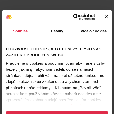
Podobné produkty
Souhlas
Detaily
Více o cookies
POUŽÍVÁME COOKIES, ABYCHOM VYLEPŠILI VÁŠ
ZÁŽITEK Z PROHLÍŽENÍ WEBU
Pracujeme s cookies a osobními údaji, aby naše služby
běžely, jak mají, abychom věděli, co se na našich
stránkách děje, mohli vám nabízet užitečné funkce, mohli
zlepšit zákaznickou zkušenost a abychom vám mohli
přizpůsobit naše reklamy. Kliknutím na „Povolit vše“
souhlasíte s používáním všech souborů cookies a se
zpracováním osobních údajů prostřednictvím cookies.
Více informací naleznete v našich
Zásadách ochrany
osobních údajů
.