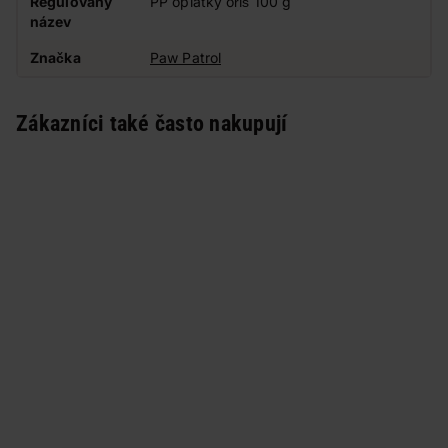
Regulovaný
PP oplatky oříš 100 g
název
Značka
Paw Patrol
Zákazníci také často nakupují