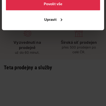
Povolit vše
Doručení zdarma
Věrnostní slevy
Upravit
při nákupu nad 1 200 Kč
ušetřete s Teta klubem
Vyzvednutí na
Široká síť prodejen
prodejně
přes 500 prodejen po
celé ČR.
už do 60 minut.
Teta prodejny a služby