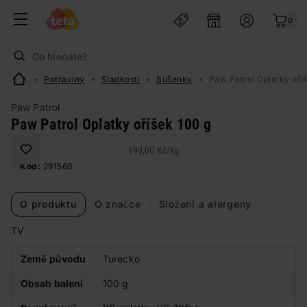
0
Potraviny
Sladkosti
Sušenky
Paw Patrol Oplatky oří
Paw Patrol
Paw Patrol Oplatky oříšek 100 g
199,00 Kč
/
kg
Kód:
291560
O produktu
O značce
Složení a alergeny
TV
Země původu
Turecko
Obsah balení
100 g