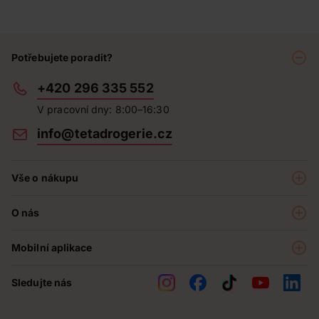
Potřebujete poradit?
+420 296 335 552
V pracovní dny: 8:00–16:30
info@tetadrogerie.cz
Vše o nákupu
Akce a výhodné nabídky
O nás
Teta klub
O nás
Prodejny
Mobilní aplikace
Kariéra - aktuální nabídka
O e-shopu
Teta pomáhá
Sledujte nás
Obchodní podmínky
Historie
Reklamační řád