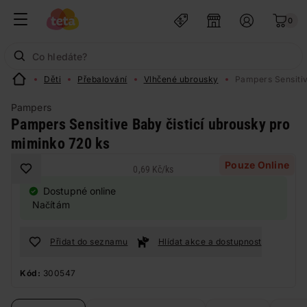
0
Děti
Přebalování
Vlhčené ubrousky
Pampers Sensitiv
Pampers
Pampers Sensitive Baby čisticí ubrousky pro
miminko 720 ks
Pouze Online
0,69 Kč
/
ks
Dostupné online
Načítám
Přidat do seznamu
Hlídat akce a dostupnost
Kód:
300547