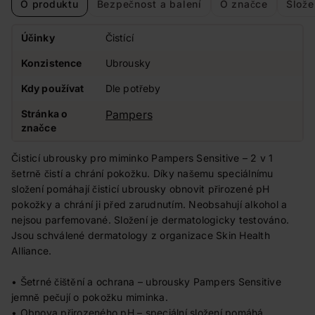
O produktu
Bezpečnost a balení
O značce
Slože
Účinky
Čistící
Konzistence
Ubrousky
Kdy používat
Dle potřeby
Stránka o
Pampers
značce
Čisticí ubrousky pro miminko Pampers Sensitive – 2 v 1
šetrně čistí a chrání pokožku. Díky našemu speciálnímu
složení pomáhají čisticí ubrousky obnovit přirozené pH
pokožky a chrání ji před zarudnutím. Neobsahují alkohol a
nejsou parfemované. Složení je dermatologicky testováno.
Jsou schválené dermatology z organizace Skin Health
Alliance.
• Šetrné čištění a ochrana – ubrousky Pampers Sensitive
jemně pečují o pokožku miminka.
• Obnova přirozeného pH – speciální složení pomáhá