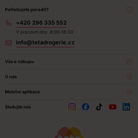
Potřebujete poradit?
+420 296 335 552
V pracovní dny: 8:00–16:30
info@tetadrogerie.cz
Vše o nákupu
Akce a výhodné nabídky
O nás
Teta klub
O nás
Prodejny
Mobilní aplikace
Kariéra - aktuální nabídka
O e-shopu
Teta pomáhá
Sledujte nás
Obchodní podmínky
Historie
Reklamační řád
Jak chráníme osobní údaje
Nejčastější otázky