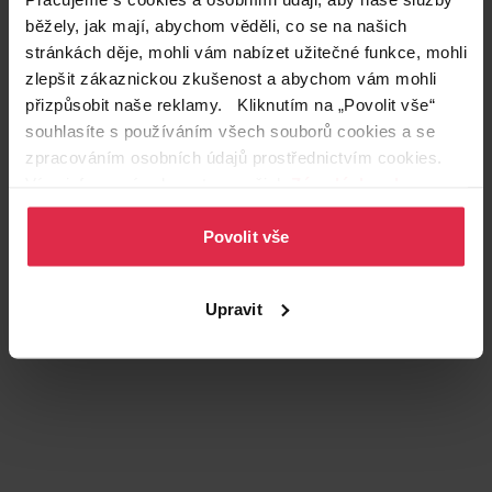
Věk dítěte
Novorozenec
běžely, jak mají, abychom věděli, co se na našich
stránkách děje, mohli vám nabízet užitečné funkce, mohli
Zákazníci také často nakupují
zlepšit zákaznickou zkušenost a abychom vám mohli
přizpůsobit naše reklamy. Kliknutím na „Povolit vše“
souhlasíte s používáním všech souborů cookies a se
zpracováním osobních údajů prostřednictvím cookies.
Více informací naleznete v našich
Zásadách ochrany
osobních údajů
.
Povolit vše
Upravit