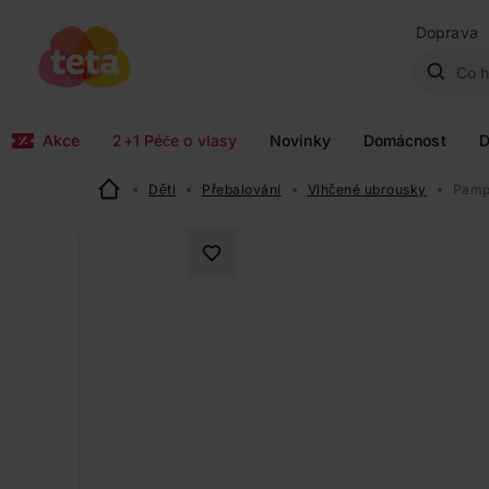
Doprava
Akce
2+1 Péče o vlasy
Novinky
Domácnost
D
Děti
Přebalování
Vlhčené ubrousky
Pampe