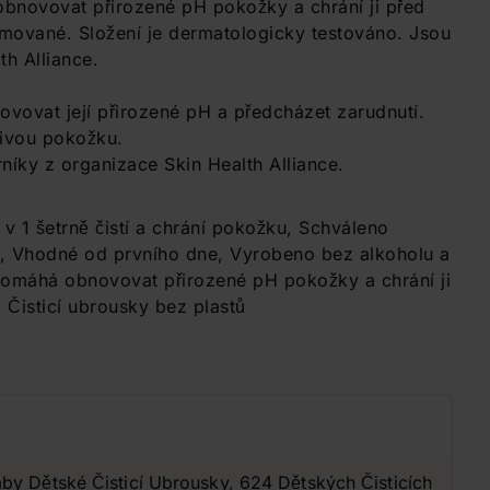
 obnovovat přirozené pH pokožky a chrání ji před
emované. Složení je dermatologicky testováno. Jsou
h Alliance.
ovovat její přirozené pH a předcházet zarudnutí.
livou pokožku.
íky z organizace Skin Health Alliance.
 v 1 šetrně čistí a chrání pokožku, Schváleno
e, Vhodné od prvního dne, Vyrobeno bez alkoholu a
 pomáhá obnovovat přirozené pH pokožky a chrání ji
, Čisticí ubrousky bez plastů
by Dětské Čisticí Ubrousky, 624 Dětských Čisticích