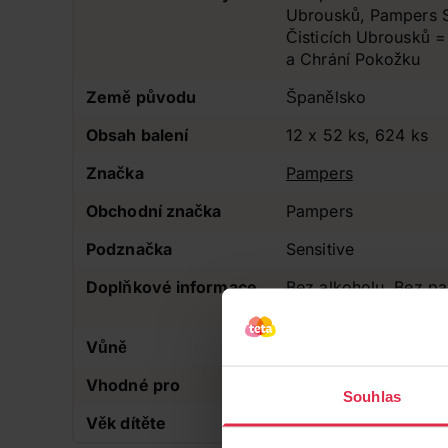
Ubrousků, Pampers Se
Čisticích Ubrousků =
a Chrání Pokožku
Země původu
Španělsko
Obsah balení
12 x 52 ks, 624 ks
Značka
Pampers
Obchodní značka
Pampers
Podznačka
Sensitive
Doplňkové informace
Bez alkoholu, Bez p
citlivou pokožku
Vůně
Bez parfemace
Vhodné pro
Pro děti
Souhlas
Věk dítěte
Novorozenec