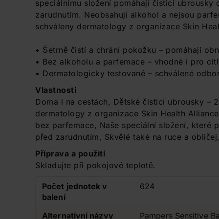
speciálnímu složení pomáhají čisticí ubrousky
zarudnutím. Neobsahují alkohol a nejsou parf
schváleny dermatology z organizace Skin Healt
• Šetrně čistí a chrání pokožku – pomáhají obn
• Bez alkoholu a parfemace – vhodné i pro cit
• Dermatologicky testované – schválené odborn
Vlastnosti
Doma i na cestách, Dětské čisticí ubrousky – 2
dermatology z organizace Skin Health Allianc
bez parfemace, Naše speciální složení, které
před zarudnutím, Skvělé také na ruce a obličej
Příprava a použití
Skladujte při pokojové teplotě.
Počet jednotek v
624
balení
Alternativní názvy
Pampers Sensitive Ba