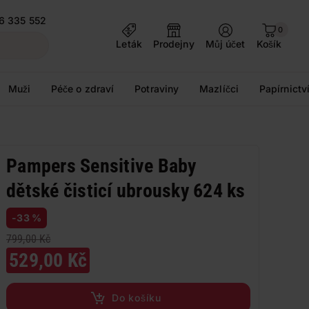
6 335 552
0
Leták
Prodejny
Můj účet
Košík
Muži
Péče o zdraví
Potraviny
Mazlíčci
Papírnictv
Pampers Sensitive Baby
dětské čisticí ubrousky 624 ks
-33 %
799,00 Kč
529,00 Kč
Do košíku