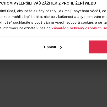
CHOM VYLEPŠILI VÁŠ ZÁŽITEK Z PROHLÍŽENÍ WEBU
mi údaji, aby naše služby běžely, jak mají, abychom věděli, co
funkce, mohli zlepšit zákaznickou zkušenost a abychom vám moh
lit vše“ souhlasíte s používáním všech souborů cookies a se 
e informací naleznete v našich
Zásadách ochrany osobních úd
Upravit