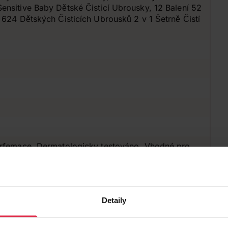
nsitive Baby Dětské Čisticí Ubrousky, 12 Balení 52
 624 Dětských Čisticích Ubrousků 2 v 1 Šetrně Čistí
arfemace, Dermatologicky testováno, Vhodné pro
Detaily