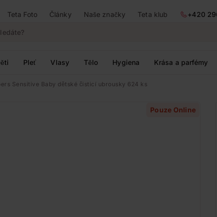
Teta Foto
Články
Naše značky
Teta klub
+420 29
ěti
Pleť
Vlasy
Tělo
Hygiena
Krása a parfémy
rs Sensitive Baby dětské čisticí ubrousky 624 ks
Pouze Online