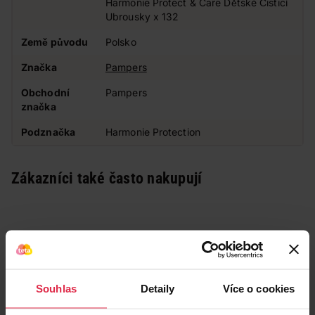
Harmonie Protect & Care Dětské Čisticí
Ubrousky x 132
Země původu
Polsko
Značka
Pampers
Obchodní
Pampers
značka
Podznačka
Harmonie Protection
Zákazníci také často nakupují
Souhlas
Detaily
Více o cookies