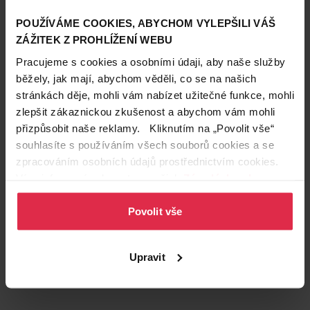
POUŽÍVÁME COOKIES, ABYCHOM VYLEPŠILI VÁŠ
ZÁŽITEK Z PROHLÍŽENÍ WEBU
Pracujeme s cookies a osobními údaji, aby naše služby
běžely, jak mají, abychom věděli, co se na našich
stránkách děje, mohli vám nabízet užitečné funkce, mohli
zlepšit zákaznickou zkušenost a abychom vám mohli
přizpůsobit naše reklamy. Kliknutím na „Povolit vše“
Podobné produkty
souhlasíte s používáním všech souborů cookies a se
zpracováním osobních údajů prostřednictvím cookies.
Více informací naleznete v našich
Zásadách ochrany
osobních údajů
.
Povolit vše
Upravit