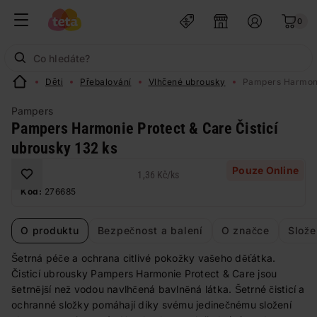
0
Děti
Přebalování
Vlhčené ubrousky
Pampers Harmonie
Pampers
Pampers Harmonie Protect & Care Čisticí
ubrousky 132 ks
Pouze Online
1,36 Kč
/
ks
Kód:
276685
O produktu
Bezpečnost a balení
O značce
Slože
Šetrná péče a ochrana citlivé pokožky vašeho děťátka.
Čisticí ubrousky Pampers Harmonie Protect & Care jsou
šetrnější než vodou navlhčená bavlněná látka. Šetrné čisticí a
ochranné složky pomáhají díky svému jedinečnému složení